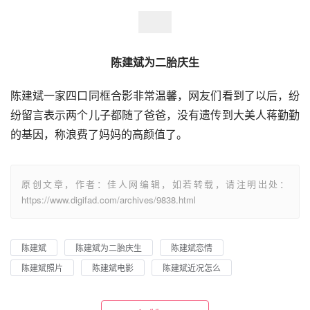
陈建斌为二胎庆生
陈建斌一家四口同框合影非常温馨，网友们看到了以后，纷
纷留言表示两个儿子都随了爸爸，没有遗传到大美人蒋勤勤
的基因，称浪费了妈妈的高颜值了。
原创文章，作者：佳人网编辑，如若转载，请注明出处：
https://www.digifad.com/archives/9838.html
陈建斌
陈建斌为二胎庆生
陈建斌恋情
陈建斌照片
陈建斌电影
陈建斌近况怎么