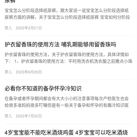
尿裤
宝宝怎么分阶段选择纸尿裤，跟大家说一说宝宝怎么分阶段选择纸
尿裤方面的讲解，关于宝宝怎么分阶段选择纸尿裤 宝宝如何分阶段
选择纸尿裤，一起来看看吧！ 1、初生阶段：带尿显的纸尿裤 初
育儿
2023年2月21日
生…
护衣留香珠的使用方法 哺乳期能够用留香珠吗
护衣留香珠的使用方法，关于护衣留香珠的使用方法，具体详情如
下： 1、护衣留香珠的使用方法：平时用洗衣机洗衣服之前撒点小珠
子进去就可以了，这样洗出来的衣服就会香香的啦，倒入留香 护
育儿
2023年6月26日
衣…
必看你不知道的备孕怀孕冷知识
在备孕或者怀孕期间都会有大大小小的注意事项每次产检医生也会
给很多准妈妈很多叮嘱但是有一些关于备孕和怀孕的有趣冷知识医
生和育儿书里可能都不会提及今天跟姐 在备孕或者怀孕期间都会有
育儿
2023年7月20日
大大…
4岁宝宝能不能吃米酒烧鸡蛋 4岁宝宝可以吃米酒烧