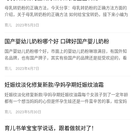
母乳转奶粉的正确方法，今天分享：母乳转奶粉的正确方法方面的
介绍，关于母乳转奶粉的正确方法 如何给宝宝转奶，接下来小编为
网友介绍。 1、要选择适合宝宝的奶粉，其实很多奶粉是宝宝不
育儿
2023年5月3日
母…
国产婴幼儿奶粉哪个好 口碑好国产婴儿奶粉
国产婴幼儿奶粉哪个好，市面上的婴幼儿奶粉琳琅满目，有国外知
名品牌，也有国产牌子，其实有些国产的品牌还是挺受欢迎的，看
看国产婴幼儿奶粉哪个好。 国产婴幼儿奶粉哪个好 很多妈妈都不知
育儿
2023年4月7日
道…
妊娠纹淡化修复新款/孕妈孕期妊娠纹油霜
妊娠纹淡化修复新款/孕妈孕期妊娠纹油霜每个女孩子到了一定年龄
都有一个想当妈妈的心但是怀孕生娃还是一件蛮辛苦的事，给宝妈
们带来不少的苦恼我感觉，妊娠纹就 妊娠纹淡化修复新款/孕妈孕
育儿
2023年5月30日
期…
育儿书单宝宝学说话，跟着做就对了！