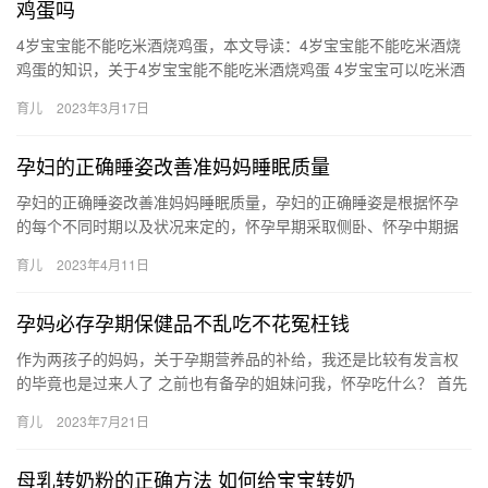
鸡蛋吗
4岁宝宝能不能吃米酒烧鸡蛋，本文导读：4岁宝宝能不能吃米酒烧
鸡蛋的知识，关于4岁宝宝能不能吃米酒烧鸡蛋 4岁宝宝可以吃米酒
烧鸡蛋吗，一起跟随小编看看吧！ 1、不能吃，吃米酒不可以，…
育儿
2023年3月17日
孕妇的正确睡姿改善准妈妈睡眠质量
孕妇的正确睡姿改善准妈妈睡眠质量，孕妇的正确睡姿是根据怀孕
的每个不同时期以及状况来定的，怀孕早期采取侧卧、怀孕中期据
情况定侧卧or仰卧，晚期就要采取左侧卧的睡姿才是正确的。 孕妇
育儿
2023年4月11日
的…
孕妈必存孕期保健品不乱吃不花冤枉钱
作为两孩子的妈妈，关于孕期营养品的补给，我还是比较有发言权
的毕竟也是过来人了 之前也有备孕的姐妹问我，怀孕吃什么？ 首先
吃补剂品保健品的首要原则：遵医嘱 作为两孩子的妈妈，关于孕
育儿
2023年7月21日
期…
母乳转奶粉的正确方法 如何给宝宝转奶