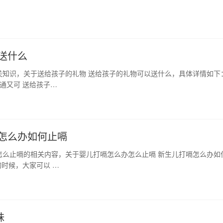
家长更难！ …
日
送什么
关知识，关于送给孩子的礼物 送给孩子的礼物可以送什么，具体详情如下
通又可 送给孩子…
怎么办如何止嗝
怎么止嗝的相关内容，关于婴儿打嗝怎么办怎么止嗝 新生儿打嗝怎么办如
时候，大家可以 …
妹