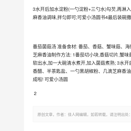
3水开后加水淀粉(一勺淀粉+三勺水)勾芡,再
麻香油调味,拌匀即可;可爱小汤圆书4最后装碗
番茄菌菇汤 准备食材: 番茄、香菇、蟹味菇、
芝麻香油制作方法: 1番茄切小块,香菇切片,蟹味
软出水,加一大碗清水煮开,加入菌菇煮熟; 3水
香醋、半茶匙盐、一勺黑胡椒粉、几滴芝麻香油调
成啦! 可爱小汤圆
 2
原创文章，作者：佳人网编辑，如若转载，请注明出处：https://www.