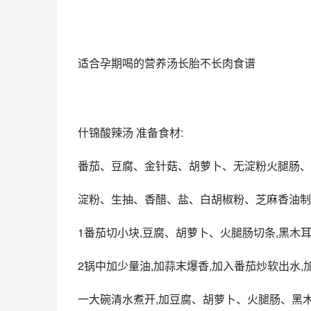
适合孕期喝的营养汤长胎不长肉食谱
什锦酸辣汤 准备食材:
番茄、豆腐、金针菇、胡萝卜、无淀粉火腿肠、
淀粉、生抽、香醋、盐、白胡椒粉、芝麻香油制
1番茄切小块,豆腐、胡萝卜、火腿肠切条,黑木耳
2锅中加少量油,加蒜末爆香,加入番茄炒软出水,
一大碗清水煮开,加豆腐、胡萝卜、火腿肠、黑木