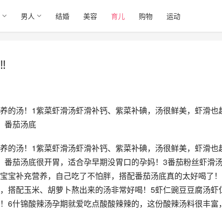
男人
结婚
美容
育儿
购物
运动
‼
养的汤！1紫菜虾滑汤虾滑补钙、紫菜补碘，汤很鲜美，虾滑也
，番茄汤底
养的汤！1紫菜虾滑汤虾滑补钙、紫菜补碘，汤很鲜美，虾滑也
，番茄汤底很开胃，适合孕早期没胃口的孕妈！3番茄粉丝虾滑
宝宝补充营养，自己吃了不怕胖，搭配番茄汤底真的太好喝了！
，搭配玉米、胡萝卜熬出来的汤非常好喝！5虾仁豌豆豆腐汤虾
！6什锦酸辣汤孕期就爱吃点酸酸辣辣的，这份酸辣汤料很丰富