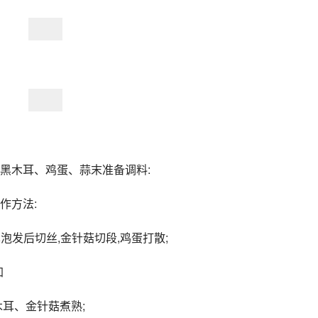
黑木耳、鸡蛋、蒜末准备调料:
作方法:
泡发后切丝,金针菇切段,鸡蛋打散;
加
耳、金针菇煮熟;