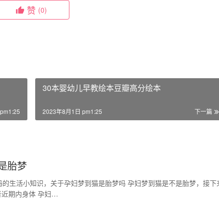
赞
(0)
30本婴幼儿早教绘本豆瓣高分绘本
pm1:25
2023年8月1日 pm1:25
下一篇
是胎梦
吗的生活小知识，关于孕妇梦到猫是胎梦吗 孕妇梦到猫是不是胎梦，接下
近期内身体 孕妇…