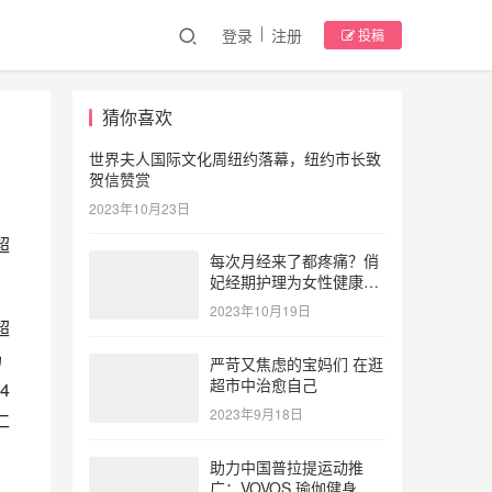
登录
注册
投稿
猜你喜欢
世界夫人国际文化周纽约落幕，纽约市长致
贺信赞赏
2023年10月23日
超
每次月经来了都疼痛？俏
妃经期护理为女性健康护
航
2023年10月19日
超
汤
严苛又焦虑的宝妈们 在逛
超市中治愈自己
4
2023年9月18日
仁
，
助力中国普拉提运动推
广：VOVOS 瑜伽健身服