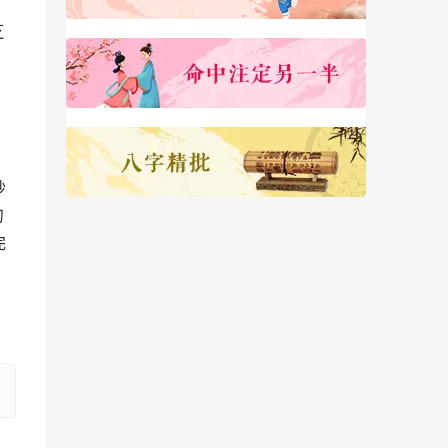
芝
、
炒
勺
完