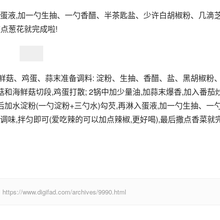
淋入蛋液,加一勺生抽、一勺香醋、半茶匙盐、少许白胡椒粉、几滴
撒点葱花就完成啦!
海鲜菇、鸡蛋、蒜末准备调料: 淀粉、生抽、香醋、盐、黑胡椒粉
菇和海鲜菇切段,鸡蛋打散; 2锅中加少量油,加蒜末爆香,加入番茄
开后加水淀粉(一勺淀粉+三勺水)勾芡,再淋入蛋液,加一勺生抽、一
味,拌匀即可(爱吃辣的可以加点辣椒,更好喝),最后撒点香菜就
digifad.com/archives/9990.html