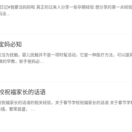
期日记#我要当妈妈啦 真正的过来人分享一些孕期经验 想分享的第一点经
妈没…
！宝妈必知
应当为抚触，婴儿抚触并不是一项时髦活动，它是一种医疗方法，可以提
做的早教，新手爸妈必…
校祝福家长的话语
校祝福家长的话语的相关经验，关于春节学校祝福家长的话语 关于春节学
禧，繁荣昌盛， …