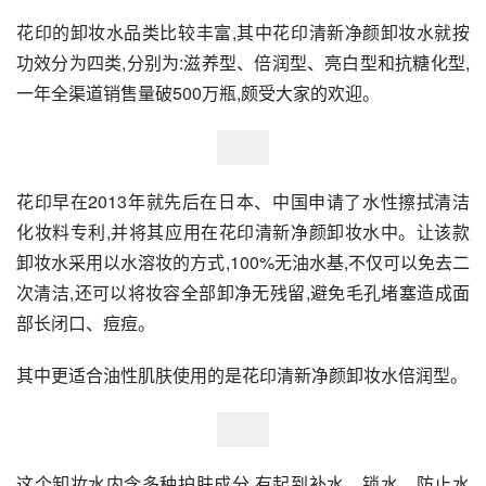
花印的卸妆水品类比较丰富,其中花印清新净颜卸妆水就按
功效分为四类,分别为:滋养型、倍润型、亮白型和抗糖化型,
一年全渠道销售量破500万瓶,颇受大家的欢迎。
花印早在2013年就先后在日本、中国申请了水性擦拭清洁
化妆料专利,并将其应用在花印清新净颜卸妆水中。让该款
卸妆水采用以水溶妆的方式,100%无油水基,不仅可以免去二
次清洁,还可以将妆容全部卸净无残留,避免毛孔堵塞造成面
部长闭口、痘痘。
其中更适合油性肌肤使用的是花印清新净颜卸妆水倍润型。
这个卸妆水内含多种护肤成分,有起到补水、锁水、防止水