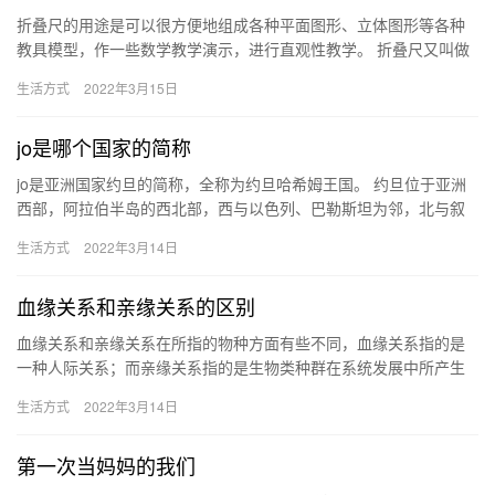
折叠尺的用途是可以很方便地组成各种平面图形、立体图形等各种
教具模型，作一些数学教学演示，进行直观性教学。 折叠尺又叫做
折尺，是一种计量工具，原特指四折对开的一种木尺，被用来丈量
生活方式
2022年3月15日
木材…
jo是哪个国家的简称
jo是亚洲国家约旦的简称，全称为约旦哈希姆王国。 约旦位于亚洲
西部，阿拉伯半岛的西北部，西与以色列、巴勒斯坦为邻，北与叙
利亚相接壤，东北与伊拉克相接，东南和南部与沙特阿拉伯相连。
生活方式
2022年3月14日
…
血缘关系和亲缘关系的区别
血缘关系和亲缘关系在所指的物种方面有些不同，血缘关系指的是
一种人际关系；而亲缘关系指的是生物类种群在系统发展中所产生
的某种血缘关系。 血缘关系是由婚姻或者生育而产生的，它是人与
生活方式
2022年3月14日
生俱…
第一次当妈妈的我们