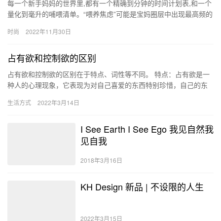
每一个新手妈妈的世界里,都有一个精确到分钟的时间计划表,和一个
量化到毫升的哺喂清单。“喂养焦虑”可能是宝妈圈层中出现最高频的
话题。 吃多了怕积食,吃少了怕营养不足;长得慢了担心矮小…
时尚
2022年11月30日
占有欲和控制欲的区别
占有欲和控制欲的区别在于特点、词性等不同。 特点：占有欲是一
种人的心理现象，它表现为对自己喜爱的东西特别珍惜，自己的东
西只允许自己触碰，就算别人靠近一点自己的东西都会感觉到不
生活方式
2022年3月14日
爽；控…
I See Earth I See Ego 我见自然我
见自我
2018年3月16日
KH Design 新品 | 不设限的人生
2022年3月15日