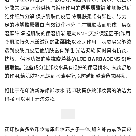
分散失,达到水分供给与循环作用的
透明质酸钠
;能够促进纤
维芽细胞分解,保护肌肤真皮层,令肌肤柔韧有弹性、张力十
足的
水解胶原蛋白
;有效锁住水分子,在肌肤表面形成一层保
湿屏障,承担肌肤的保湿机能,驱动NMF(天然保湿因子)作用,
令肌肤持久水漾滋润的
甜菜碱;
以及既作用于表皮层又能渗
透到皮肤真皮层使肌肤富有弹性,光洁柔软,同时具有抗炎、
抗敏、保湿功效的
库拉索芦荟(ALOE BARBADENSIS)叶
提取物
。这些成分让卸妆水具有很好的保湿锁水、抗炎舒敏
的作用,给肌肤补水,达到水油平衡,以防越卸越油造成困扰。
相比于花印清新净颜卸妆水,花印秋葵多效卸妆膏的清洁力
稍强,可以用于清洁浓妆。
花印秋葵多效卸妆膏集卸妆养护于一体,加入虾青素改善皮