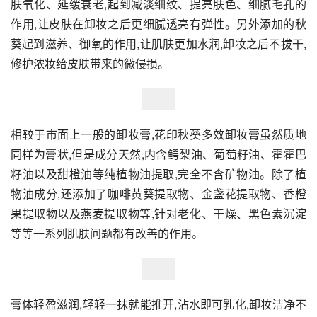
肤氧化、延缓衰老,起到减淡细纹、提亮肤色、细腻毛孔的
作用,让皮肤在卸妆之后更细腻透亮有弹性。另外添加的秋
葵起到滋养、御氧的作用,让肌肤更加水润,卸妆之后不拔干,
修护浓妆给皮肤带来的微侵损。
相较于市面上一般的卸妆膏,花印秋葵多效卸妆膏虽然质地
同样为膏状,但是成分天然,内含鳄梨油、葡萄籽油、霍霍巴
籽油以及甜橙油等纯植物油提取,完全不含矿物油。除了植
物油成分,还添加了咖啡黄葵提取物、金盏花提取物、香橙
果提取物以及燕麦提取物等,针对老化、干燥、黑色素沉淀
等等一系列肌肤问题都有改善的作用。
膏体轻盈滋润,轻轻一抹就能推开,沾水即可乳化,卸妆洁净不