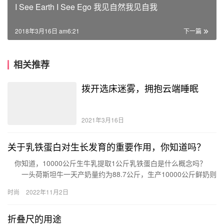
I See Earth I See Ego 我见自然我见自我
2018年3月16日 am6:21
下一篇
相关推荐
拨开选床迷雾，拥抱云端睡眠
2021年3月16日
关于乳铁蛋白对生长发育的重要作用，你知道吗？
你知道，10000公斤生牛乳提取1公斤乳铁蛋白是什么概念吗？
一头荷斯坦牛一天产奶量约为88.7公斤，生产10000公斤鲜奶则
需要近120天也就是4个月的时间，换句话说：每天…
时尚
2022年11月2日
折叠尺的用途