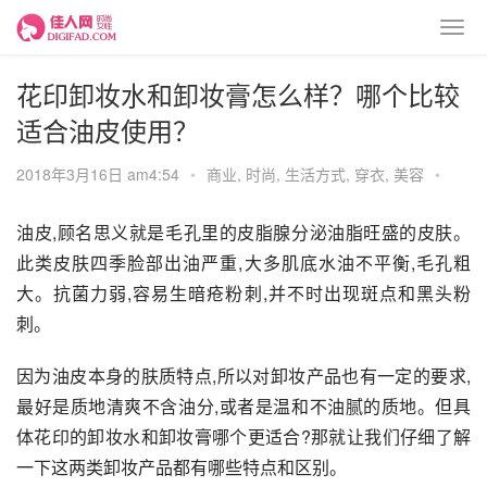
花印卸妆水和卸妆膏怎么样？哪个比较
适合油皮使用？
2018年3月16日 am4:54
•
商业
,
时尚
,
生活方式
,
穿衣
,
美容
•
油皮,顾名思义就是毛孔里的皮脂腺分泌油脂旺盛的皮肤。
此类皮肤四季脸部出油严重,大多肌底水油不平衡,毛孔粗
大。抗菌力弱,容易生暗疮粉刺,并不时出现斑点和黑头粉
刺。
因为油皮本身的肤质特点,所以对卸妆产品也有一定的要求,
最好是质地清爽不含油分,或者是温和不油腻的质地。但具
体花印的卸妆水和卸妆膏哪个更适合?那就让我们仔细了解
一下这两类卸妆产品都有哪些特点和区别。