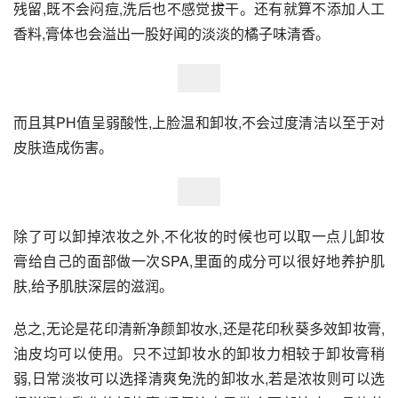
残留,既不会闷痘,洗后也不感觉拔干。还有就算不添加人工
香料,膏体也会溢出一股好闻的淡淡的橘子味清香。
而且其PH值呈弱酸性,上脸温和卸妆,不会过度清洁以至于对
皮肤造成伤害。
除了可以卸掉浓妆之外,不化妆的时候也可以取一点儿卸妆
膏给自己的面部做一次SPA,里面的成分可以很好地养护肌
肤,给予肌肤深层的滋润。
总之,无论是花印清新净颜卸妆水,还是花印秋葵多效卸妆膏,
油皮均可以使用。只不过卸妆水的卸妆力相较于卸妆膏稍
弱,日常淡妆可以选择清爽免洗的卸妆水,若是浓妆则可以选