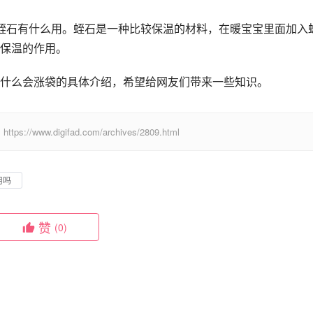
蛭石有什么用。蛭石是一种比较保温的材料，在暖宝宝里面加入
保温的作用。
什么会涨袋的具体介绍，希望给网友们带来一些知识。
digifad.com/archives/2809.html
用吗
赞
(0)