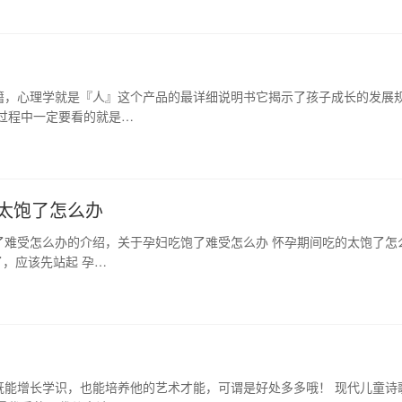
籍，心理学就是『人』这个产品的最详细说明书它揭示了孩子成长的发展
过程中一定要看的就是…
太饱了怎么办
了难受怎么办的介绍，关于孕妇吃饱了难受怎么办 怀孕期间吃的太饱了怎
，应该先站起 孕…
既能增长学识，也能培养他的艺术才能，可谓是好处多多哦！ 现代儿童诗