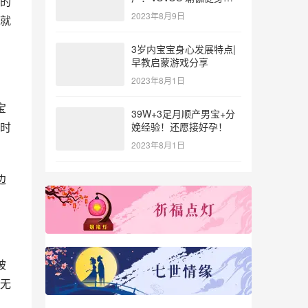
的
参与北体大专业普拉提教
2023年8月9日
就
练培训
3岁内宝宝身心发展特点|
早教启蒙游戏分享
2023年8月1日
宝
39W+3足月顺产男宝+分
时
娩经验！还愿接好孕！
2023年8月1日
边
被
无