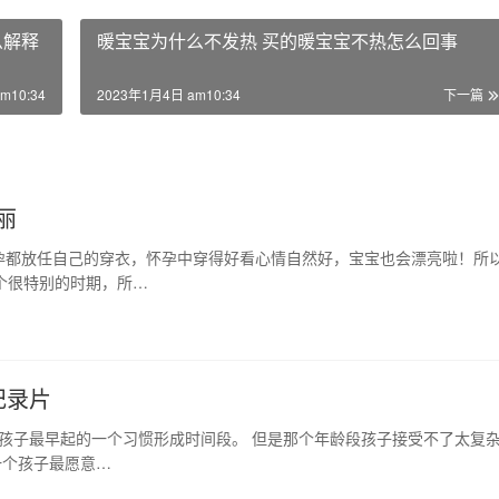
么解释
暖宝宝为什么不发热 买的暖宝宝不热怎么回事
m10:34
2023年1月4日 am10:34
下一篇
丽
孕都放任自己的穿衣，怀孕中穿得好看心情自然好，宝宝也会漂亮啦！所
一个很特别的时期，所…
纪录片
是孩子最早起的一个习惯形成时间段。 但是那个年龄段孩子接受不了太复
一个孩子最愿意…