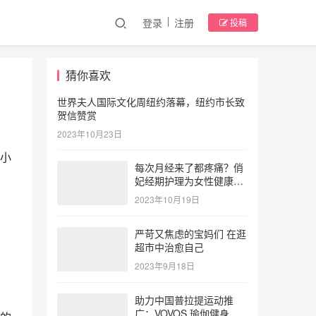
登录
注册
投稿
猜你喜欢
世界夫人国际文化周纽约落幕，纽约市长致
贺信赞赏
2023年10月23日
小
每次月经来了都疼痛？俏
妃经期护理为女性健康护
航
2023年10月19日
严苛又焦虑的宝妈们 在逛
超市中治愈自己
2023年9月18日
助力中国普拉提运动推
广：VOVOS 瑜伽健身服