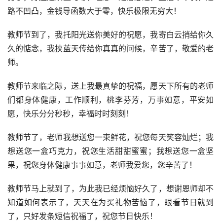
路不凹凸，金钱导函数大于零，快乐极限无穷大！
教师节到了，我托阳光送你美好的祝愿，我寄白云捎给你久
久的惦念，我挟蓝天传给你真真的问候，辛苦了，敬爱的老
师。
教师节来临之际，送上我最真挚的祝福，愿天下所有的老师
们都身体健康，工作顺利，桃李芬芳，万事如意，平安如
愿，快乐分分秒秒，幸福时时刻刻！
教师节了，老师我想送您一束鲜花，祝您每天笑容灿烂；我
想送您一盒巧克力，祝您生活甜甜蜜蜜；我想送您一盒坚
果，祝您身体健康事事如意，老师我爱您，您辛苦了！
教师节马上就到了，为此我已经烦恼好久了，想谢恩师却不
知道如何表示了，天天在为买礼物苦恼了，眼看节日就到
了，只好发条短信祝福了，祝您节日快乐！