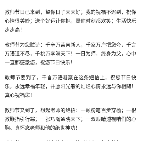
教师节日已来到，望你日子天天好；我的祝福不迟到，祝你
心情很美妙；送个好运让你抱，愿你时刻都欢笑；生活快乐
步步高！
教师节为您赋诗：千辛万苦育新人，千家万户把您夸，千言
万语道不尽，千桃万李满天下！一日为师，终身为父，心中
一直都感激您，祝您节日快乐！
教师节要到了，千言万语凝聚在这条短信上，祝您节日快
乐，永远幸福年轻，并愿阳光般的灿烂心情永远与你相随！
真心祝福您！
教师节又到了，想起老师的绝招：一颗粉笔百步穿杨；一根
教鞭指引行踪；一张巧嘴通晓天下；一双眼睛透视咱们的心
胸。真怀念老师和他的绝世神功！