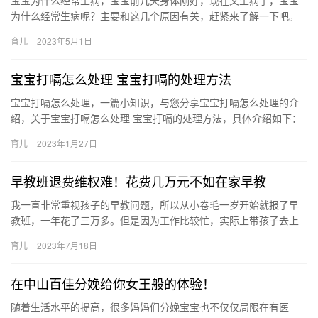
宝宝为什么经常生病，宝宝前几天身体刚好，现在又生病了，宝宝
为什么经常生病呢？主要和这几个原因有关，赶紧来了解一下吧。
宝宝为什么经常生病 家长们无时无刻在操心宝宝各方面问题，也总
育儿
2023年5月1日
是…
宝宝打嗝怎么处理 宝宝打嗝的处理方法
宝宝打嗝怎么处理，一篇小知识，与您分享宝宝打嗝怎么处理的介
绍，关于宝宝打嗝怎么处理 宝宝打嗝的处理方法，具体介绍如下：
1、首先可以把宝宝竖起来拍背，促进肠道过多的气体能排 宝宝打…
育儿
2023年1月27日
早教班退费维权难！花费几万元不如在家早教
我一直非常重视孩子的早教问题，所以从小卷毛一岁开始就报了早
教班，一年花了三万多。但是因为工作比较忙，实际上带孩子去上
课的次数并不多，并且课程体验一点都 我一直非常重视孩子的早教
育儿
2023年7月18日
问题…
在中山百佳分娩给你女王般的体验！
随着生活水平的提高，很多妈妈们分娩宝宝也不仅仅局限在有医