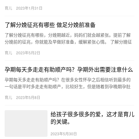
容。 1、怀孕以后是不可以吃当归的，当归大家都知道，是活 怀孕
育儿
2023年1月31日
能吃…
了解分娩征兆有哪些 做足分娩前准备
了解分娩征兆有哪些，分娩期越近，妈妈们就会越紧张。提前了解
分娩前的征兆，你就能及早做好准备，缓解紧张心情。 了解分娩征
兆有哪些 临近生产，医师都会告诉孕妇预产期是何时，但预产期不
育儿
2023年5月2日
一…
孕期每天多走走有助顺产吗？孕期外出需要注意什么
孕期每天多走走有助顺产吗？在很多女性怀孕之后相信听到最多的
一句话是平时多走走有助顺产，比较好生，但是随着到孕晚期孕肚
越来越大很多孕妈妈反而会在走路的时候感到比较疲惫。那么孕期
育儿
2023年5月8日
每 孕…
给孩子很多很多的爱，这才是育儿
的关键。
2023年5月30日