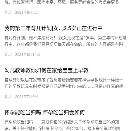
院、有位置就行！医疗水平、环境、服务等综合性的考虑会更多
了，中山百佳妇产医院就能360满足您的需求 随着生活水平的提
育儿
2023年6月5日
高，很多…
我的第三年育儿计划|女儿2.5岁正在进行中
育儿有计划，做不焦虑妈妈！ 我女儿现在是2岁半，第三年的计划进
行中，这些都是我们真真切切每天都在做的，所有的内容都是有时
间计划的。 育儿计划里面的每一项其 育儿有计划，做不焦虑妈妈…
育儿
2023年6月14日
幼儿教师教你如何在家给宝宝上早教
自从辞职以后在家带孩子就想着给她变着花样做早教玩具一样接一
样的早教玩具有时候都是自己动手制作出来的……可是这样真的很
浪费时间也很辛苦 前两天去闺蜜家看 自从辞职以后在家带孩子就想
育儿
2023年7月6日
着…
怀孕能吃当归吗 怀孕吃当归会如何
怀孕能吃当归吗，一篇很详细的介绍是关于怀孕能吃当归吗的知
识，关于怀孕能吃当归吗 怀孕吃当归会如何，接下来分享详细内