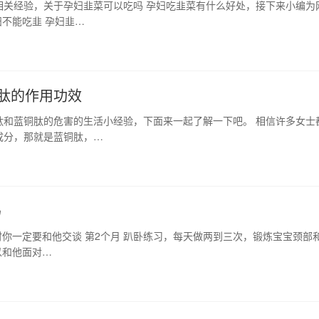
相关经验，关于孕妇韭菜可以吃吗 孕妇吃韭菜有什么好处，接下来小编为
不能吃韭 孕妇韭…
肽的作用功效
肽和蓝铜肽的危害的生活小经验，下面来一起了解一下吧。 相信许多女士
成分，那就是蓝铜肽，…
妈
时你一定要和他交谈 第2个月 趴卧练习，每天做两到三次，锻炼宝宝颈部
以和他面对…