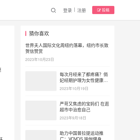
登录
注册
投稿
猜你喜欢
世界夫人国际文化周纽约落幕，纽约市长致
贺信赞赏
2023年10月23日
继
每次月经来了都疼痛？俏
妃经期护理为女性健康护
航
2023年10月19日
严苛又焦虑的宝妈们 在逛
超市中治愈自己
2023年9月18日
助力中国普拉提运动推
广：VOVOS 瑜伽健身服
跃