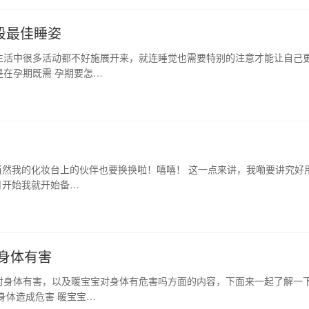
段最佳睡姿
生活中很多活动都不好施展开来，就连睡觉也需要特别的注意才能让自己
在孕期既需 孕期要怎…
当然我的化妆台上的伙伴也要换换啦！嘻嘻！ 这一点来讲，我嘞要讲究好
月开始我就开始备…
身体有害
对身体有害，以及暖宝宝对身体有危害吗方面的内容，下面来一起了解一
身体造成危害 暖宝宝…