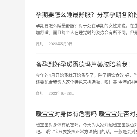
孕期要怎么睡最舒服？分享孕期各阶
孕期要怎么睡最舒服？对于处在孕期的女性来说，在
加舒适。而且每个人在睡觉时的姿势会有所不同，但是
育儿
2023年5月9日
备孕到好孕瑷露德玛芦荟胶陪着我！
今年的4月开始我就开始备孕了，除了把饮食改 好，
还要配合我懒人这个特色来挑选啦，唉！暴 今年的4
育儿
2023年6月28日
暖宝宝对身体有危害吗 暖宝宝是否对
暖宝宝对身体有危害吗，今天为大家介绍暖宝宝是否
吧。 暖宝宝只要按照正常方法使用的话，一般是会对