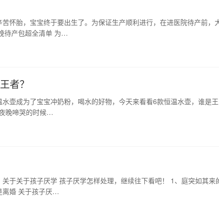
辛苦怀胎，宝宝终于要出生了。为保证生产顺利进行，在进医院待产前，
娩待产包超全清单 为…
是王者？
温水壶成为了宝宝冲奶粉，喝水的好物，今天来看看6款恒温水壶，谁是王
宝夜晚啼哭的时候…
关于关于孩子厌学 孩子厌学怎样处理，继续往下看吧！ 1、庭突如其来
离婚 关于孩子厌…