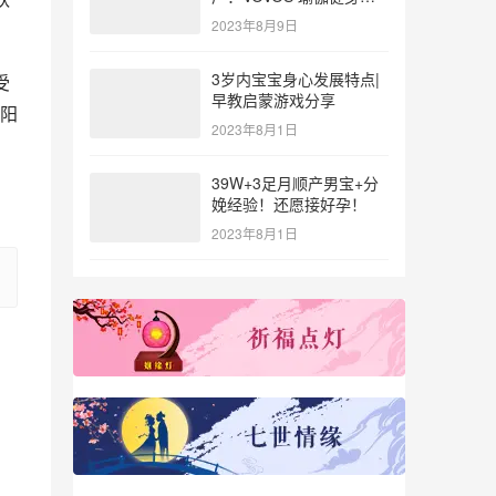
参与北体大专业普拉提教
2023年8月9日
练培训
3岁内宝宝身心发展特点|
受
早教启蒙游戏分享
阳
2023年8月1日
39W+3足月顺产男宝+分
娩经验！还愿接好孕！
2023年8月1日