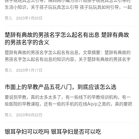
孩子玩玩具怎么引导，辣妈网小编为你介绍孩子玩玩具怎么引导的
生活小知识，关于孩子玩玩具怎么引导 孩子玩玩具如何引导，一起
来看看吧！ 1、有条件的家庭应该给孩子准备一个独立玩玩具 孩
育儿
2023年1月20日
子…
楚辞有典故的男孩名字怎么起名有出息 楚辞有典故
的男孩名字的含义
楚辞有典故的男孩名字怎么起名有出息，文章摘要：楚辞有典故的
男孩名字怎么起名有出息的知识内容，关于楚辞有典故的男孩名字
怎么起名有出息 楚辞有典故的男孩名字的含义，接下来一起来看看
育儿
2023年1月17日
吧。…
市面上的早教产品五花八门，到底应该怎么选
要说到早教，真的太多太多了，有一些线下的早教培训机构，有一
些医院的早教课程，还有一些的手机的在线A/p/p之类的，真的要把
妈妈的眼睛都挑坏了，这早教产品五花 要说到早教，真的太多太…
育儿
2023年6月22日
银耳孕妇可以吃吗 银耳孕妇是否可以吃