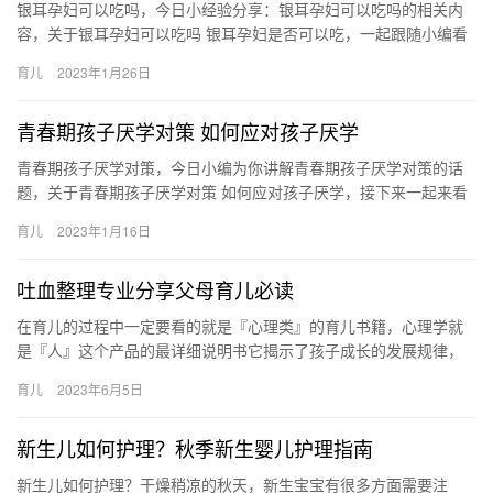
银耳孕妇可以吃吗，今日小经验分享：银耳孕妇可以吃吗的相关内
容，关于银耳孕妇可以吃吗 银耳孕妇是否可以吃，一起跟随小编看
看吧！ 1、孕妇可以吃银耳，银耳含有丰富的膳食纤维，可 银耳
育儿
2023年1月26日
孕…
青春期孩子厌学对策 如何应对孩子厌学
青春期孩子厌学对策，今日小编为你讲解青春期孩子厌学对策的话
题，关于青春期孩子厌学对策 如何应对孩子厌学，接下来一起来看
看吧。 1、禁止再批评孩子，如果因为孩子成绩不好，在学习 青
育儿
2023年1月16日
春…
吐血整理专业分享父母育儿必读
在育儿的过程中一定要看的就是『心理类』的育儿书籍，心理学就
是『人』这个产品的最详细说明书它揭示了孩子成长的发展规律，
是关于孩子成长问题的底层逻辑（道） 在育儿的过程中一定要看的
育儿
2023年6月5日
就是…
新生儿如何护理？秋季新生婴儿护理指南
新生儿如何护理？干燥稍凉的秋天，新生宝宝有很多方面需要注