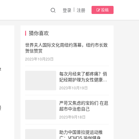
登录
注册
投稿
猜你喜欢
世界夫人国际文化周纽约落幕，纽约市长致
贺信赞赏
2023年10月23日
孕
每次月经来了都疼痛？俏
妃经期护理为女性健康护
航
2023年10月19日
严苛又焦虑的宝妈们 在逛
接
超市中治愈自己
2023年9月18日
助力中国普拉提运动推
广：VOVOS 瑜伽健身服