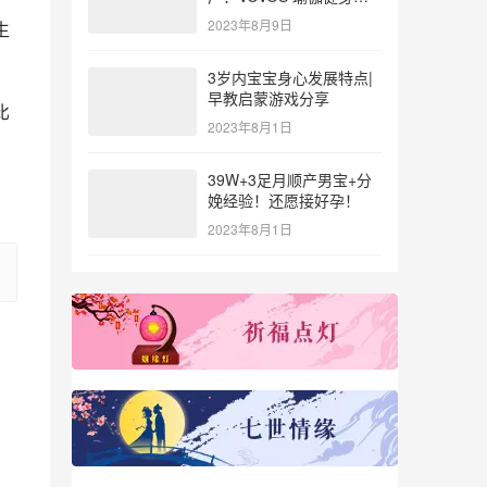
参与北体大专业普拉提教
2023年8月9日
生
练培训
。
3岁内宝宝身心发展特点|
早教启蒙游戏分享
比
2023年8月1日
39W+3足月顺产男宝+分
娩经验！还愿接好孕！
2023年8月1日