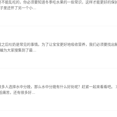
是不能乱吃的，你必须要知道冬季吃水果的一些常识，这样才能更好的保
子里还怀了另一个小…
或之后吐奶是常见的事情。为了让宝宝更好地吸收营养，我们必须要找出
小编为大家搜集到了最…
很多人选择水中分娩，那么水中分娩有什么好处呢？赶紧一起来看看吧。 
低痛苦，还有很多好…