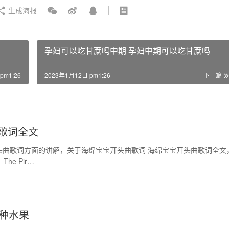
生成海报
孕妇可以吃甘蔗吗中期 孕妇中期可以吃甘蔗吗
pm1:26
2023年1月12日 pm1:26
下一篇
歌词全文
头曲歌词方面的讲解，关于海绵宝宝开头曲歌词 海绵宝宝开头曲歌词全文
e Pir…
2种水果