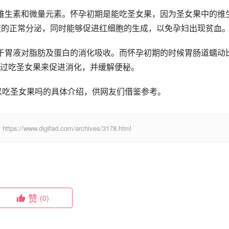
维生素和微量元素。怀孕初期是能吃圣女果，因为圣女果中的维
液的正常分泌，同时能够促进红细胞的生成，以免孕妇出现贫血
于胃液对脂肪及蛋白的消化吸收。而怀孕初期的时候胃肠道蠕动
过吃圣女果来促进消化，并缓解便秘。
以吃圣女果吗的具体介绍，供网友们借鉴参考。
digifad.com/archives/3178.html
赞
(0)