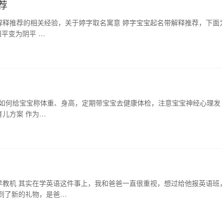
荐
解释推荐的相关经验，关于婷字取名寓意 婷字宝宝起名带解释推荐，下面
阳平变为阴平 …
案：如何给宝宝称体重、身高，定期带宝宝去健康体检，注意宝宝神经心理发
育儿方案 作为…
早教机 其实在学英语这件事上，我和爸爸一直很重视，想过给他报英语班
到了新的礼物，是爸…