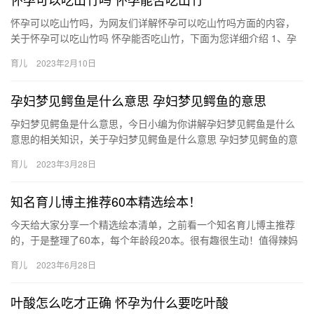
怀孕可以吃山竹吗，为网友们详解怀孕可以吃山竹吗方面的内容，
关于怀孕可以吃山竹吗 怀孕能否吃山竹，下面为您详细介绍 1、孕
妇是可以吃山竹的，山竹属于营养价值比较高的食物，其中 怀孕
育儿
2023年2月10日
可…
孕妇梦见鳄鱼是什么意思 孕妇梦见鳄鱼的意思
孕妇梦见鳄鱼是什么意思，今日小编为你讲解孕妇梦见鳄鱼是什么
意思的相关知识，关于孕妇梦见鳄鱼是什么意思 孕妇梦见鳄鱼的意
思，接下来分享详细内容。 1、孕妇梦见被鳄鱼咬，预示着将会受
育儿
2023年3月28日
…
知名育儿博主推荐60本精选绘本！
今天给大家分享一个精选绘本清单，之前看一个知名育儿博主推荐
的，于是整理了60本，每个年龄段20本。很有趣很生动！值得辣妈
们收藏！读绘本不管对孩子来说还是对 今天给大家分享一个精选
育儿
2023年6月28日
绘…
叶酸怎么吃才正确 怀孕为什么要吃叶酸