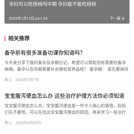
孕妇可以吃杨桃吗中期 孕妇能不能吃杨桃
2023年1月13日 pm1:24
下一篇
相关推荐
备孕前有很多准备功课你知道吗？
今天来分享下我的备孕及孕期日记，希望可以帮助到有需要的备孕
麻麻。备孕以及孕期需要补充哪些营养品呢？ 备孕期： 首先要保持
愉快的心情，戒烟戒酒戒咖啡是必须 今天来分享下我的备孕及孕
育儿
2023年7月7日
期…
宝宝腹泻便血怎么办 这些治疗护理方法你必须知道
宝宝腹泻便血怎么办，宝宝腹泻便血是一件令人揪心的事情，妈妈
们先不要慌，可以先找出宝宝腹泻便血的原因，再来学习一些治疗
以及护理的方法。 宝宝腹泻便血怎么办 宝宝的身体较脆弱，一旦发
育儿
2023年4月26日
现…