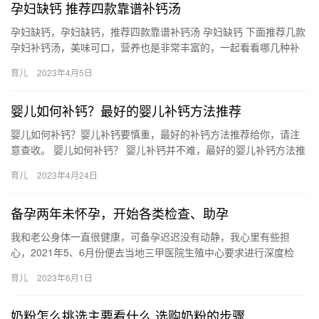
孕妇缺钙 推荐四款靠谱补钙汤
孕妇缺钙，孕妇缺钙，推荐四款靠谱补钙汤 孕妇缺钙 下面推荐几款
孕妇补钙汤，美味可口，营养也是非常丰富的，一起看看哪几种补
钙汤适合孕妇喝。 孕妇补钙喝排骨汤 排骨汤含有大量的钙质、蛋…
育儿
2023年4月5日
婴儿如何补钙？最好的婴儿补钙方法推荐
婴儿如何补钙？婴儿补钙要慎重，最好的补钙方法推荐给你，请注
意查收。 婴儿如何补钙？ 婴儿补钙并不难，最好的婴儿补钙方法推
荐，正确地为宝宝补钙很重要。 婴儿如何补钙 1、多晒太阳 在…
育儿
2023年4月24日
备孕两年未怀孕，开始各类检查、助孕
我和老公身体一直很健康，可备孕迟迟没有动静，我心里有些担
心，2021年5、6月份便去当地三甲医院生殖中心要求进行深度检
查。我挂了专家号，医生建议夫妻双方一起检 我和老公身体一直很
育儿
2023年6月1日
健…
奶粉怎么挑选主要看什么 选购奶粉的步骤