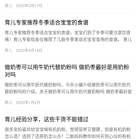
事，接下来一起来看看吧。 1、喂的太多了，观察一下宝宝有没有
育儿
2023年3月17日
精…
育儿专家推荐冬季适合宝宝的食谱
育儿专家推荐冬季适合宝宝的食谱，宝宝们到了冬季可要注意饮食
咯！育儿专家给各位推荐了几款冬季里适合宝宝食用的食谱。 育儿
专家推荐冬季适合宝宝的食谱 到了冬季，宝宝们可要注意饮食了！
育儿
2023年4月14日
太…
做奶枣可以用牛奶代替奶粉吗 做奶枣最好是用奶粉
对吗
做奶枣可以用牛奶代替奶粉吗，今天小编介绍做奶枣可以用牛奶代
替奶粉吗的介绍，关于做奶枣可以用牛奶代替奶粉吗 做奶枣最好是
用奶粉对吗，接下来小编就来介绍。 1、做奶枣最好是用奶粉。不
育儿
2023年1月4日
要…
育儿经验分享，这些干货不能错过
很多宝妈喜欢给宝宝喝有机奶粉，觉得营养又健康，但是有机奶粉
怎么选？选到了还原奶怎么办？二胎妈妈教你如何买到心仪的有机