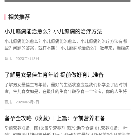
相关推荐
小儿癫痫能治愈么？小儿癫痫的治疗方法
小儿癫痫能治愈么？小儿癫痫能治愈么，小儿癫痫的治疗方法有哪
些？问题的答案，就在本期！ 小儿癫痫能治愈么？ 近年来，癫痫病
患儿的人数在暴增，这令许多家长感到惶恐，十分想知道小儿癫痫
育儿
2023年4月3日
能…
了解男女最佳生育年龄 提前做好育儿准备
了解男女最佳生育年龄，最好的生活状态应是我们都学会了因时制
宜，生儿育女如是，在最佳的生育年龄孕育一个宝宝，你的人生将
更完满。 了解男女最佳生育年龄 如果你喜欢小孩子，想早日拥有自
育儿
2023年5月2日
己…
备孕全攻略（收藏）| 上篇：孕前营养准备
孕前营养准备，图16:备孕营养剂 图79:助孕食谱 01.营养准备： 叶
酸：预防胎儿神经管畸形 Tips：备孕女性最好从怀孕前3个月或半年