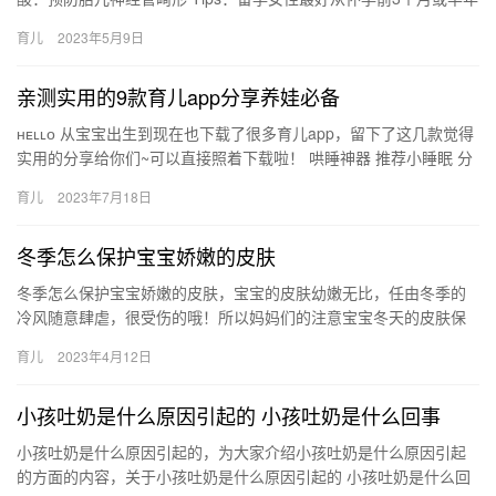
就开始科学补充叶酸，最早至孕早期结束，有条…
育儿
2023年5月9日
亲测实用的9款育儿app分享养娃必备
ʜᴇʟʟᴏ 从宝宝出生到现在也下载了很多育儿app，留下了这几款觉得
实用的分享给你们~可以直接照着下载啦！ 哄睡神器 推荐小睡眠 分
类比较清晰，白噪音特别适合新生 ʜᴇʟʟᴏ 从宝…
育儿
2023年7月18日
冬季怎么保护宝宝娇嫩的皮肤
冬季怎么保护宝宝娇嫩的皮肤，宝宝的皮肤幼嫩无比，任由冬季的
冷风随意肆虐，很受伤的哦！所以妈妈们的注意宝宝冬天的皮肤保
养。 冬季怎么保护宝宝娇嫩的皮肤 随着冬季的到来，寒冷干燥的天
育儿
2023年4月12日
气…
小孩吐奶是什么原因引起的 小孩吐奶是什么回事
小孩吐奶是什么原因引起的，为大家介绍小孩吐奶是什么原因引起
的方面的内容，关于小孩吐奶是什么原因引起的 小孩吐奶是什么回