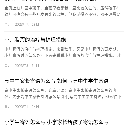
宝贝上幼儿园中班了，启蒙早教是我一直比较关注的，虽然孩子在
幼儿园也会有一些开发思维的课程，但我觉得还不够，孩子更需要
父母的陪伴和指引。平时在家里，我会 宝贝上幼儿园中班了，启蒙
育儿
2023年7月28日
早教…
小儿腹泻的治疗与护理措施
小儿腹泻的治疗与护理措施，来到秋季，又是小儿腹泻的高发期，
小儿腹泻时该怎么办？下面来看看小儿腹泻的治疗与护理措施。 小
儿腹泻的治疗与护理措施 小儿腹泻是父母非常头疼的一个难题，尤
育儿
2023年3月31日
其…
高中生家长寄语怎么写 如何写高中生学生寄语
高中生家长寄语怎么写，文章导读：高中生家长寄语怎么写的内
容，关于高中生家长寄语怎么写 如何写高中生学生寄语，继续往下
看吧！ 最好不是在夕阳西下的时候去幻想什么，而要在旭日初升 高
育儿
2023年1月24日
中…
小学生寄语怎么写 小学家长给孩子寄语怎么写