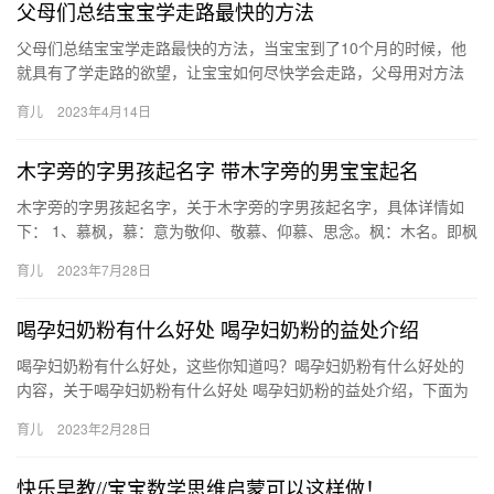
父母们总结宝宝学走路最快的方法
父母们总结宝宝学走路最快的方法，当宝宝到了10个月的时候，他
就具有了学走路的欲望，让宝宝如何尽快学会走路，父母用对方法
很重要。 父母们总结宝宝学走路最快的方法 当你家宝宝想要学习
育儿
2023年4月14日
走…
木字旁的字男孩起名字 带木字旁的男宝宝起名
木字旁的字男孩起名字，关于木字旁的字男孩起名字，具体详情如
下： 1、慕枫，慕：意为敬仰、敬慕、仰慕、思念。枫：木名。即枫
香树。象征丰收、成熟。 2、楷风，楷：模范、楷模、典范。 木…
育儿
2023年7月28日
喝孕妇奶粉有什么好处 喝孕妇奶粉的益处介绍
喝孕妇奶粉有什么好处，这些你知道吗？喝孕妇奶粉有什么好处的
内容，关于喝孕妇奶粉有什么好处 喝孕妇奶粉的益处介绍，下面为
您详细介绍 1、补充叶酸。妈妈应该都知道补充叶酸的重要性。
育儿
2023年2月28日
喝…
快乐早教//宝宝数学思维启蒙可以这样做！