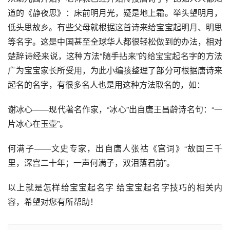
道的《静夜思》：床前明月光，疑是地上霜。举头望明月，
低头思故乡。有些父母就根据这首诗来给宝宝起明月、明思
等名字。这是中国甚至全球华人都很轻松做到的办法，相对
楚辞诗经来说，这种方法“随手拈来”的给宝宝起名字的方法
广为宝宝家长所受用，为此小编孩整理了部分可根据唐诗来
起名的名字，有很多名人也是用这种方法取名的，如：
谢冰心——现代著名作家，“冰心”出自唐王昌龄诗名句：“一
片冰心在玉壶”。
何满子——文史专家，出自唐人张祜《宫词》“故国三千
里，深宫二十年；一声何满子，双泪落君前”。
以上就是怎样给宝宝起名字 给宝宝起名字技巧的相关内
容，希望对您有所帮助！