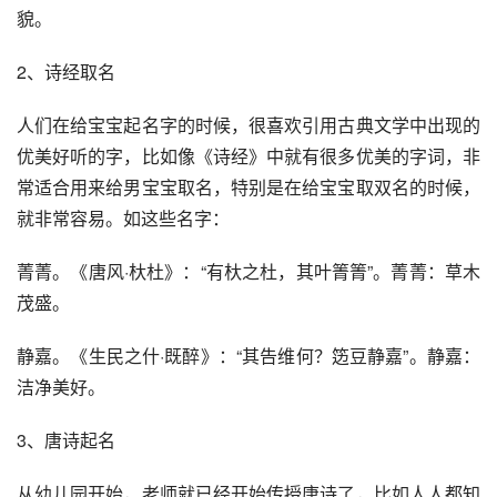
貌。
2、诗经取名
人们在给宝宝起名字的时候，很喜欢引用古典文学中出现的
优美好听的字，比如像《诗经》中就有很多优美的字词，非
常适合用来给男宝宝取名，特别是在给宝宝取双名的时候，
就非常容易。如这些名字：
菁菁。《唐风·杕杜》：“有杕之杜，其叶箐箐”。菁菁：草木
茂盛。
静嘉。《生民之什·既醉》：“其告维何？笾豆静嘉”。静嘉：
洁净美好。
3、唐诗起名
从幼儿园开始，老师就已经开始传授唐诗了，比如人人都知