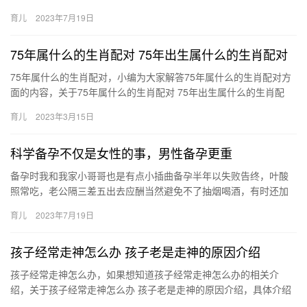
次数又很少（再加上疫情更是去的少） 不知道你有没有这种情况，
育儿
2023年7月19日
在家…
75年属什么的生肖配对 75年出生属什么的生肖配对
75年属什么的生肖配对，小编为大家解答75年属什么的生肖配对方
面的内容，关于75年属什么的生肖配对 75年出生属什么的生肖配
对，一起来看看吧！ 1、75年属兔，宜配：属羊，狗，猪，…
育儿
2023年3月15日
科学备孕不仅是女性的事，男性备孕更重
备孕时我和我家小哥哥也是有点小插曲备孕半年以失败告终，叶酸
照常吃，老公隔三差五出去应酬当然避免不了抽烟喝酒，有时还加
班熬夜之后老公也着急了做了全身检查 备孕时我和我家小哥哥也是
育儿
2023年7月19日
有点…
孩子经常走神怎么办 孩子老是走神的原因介绍
孩子经常走神怎么办，如果想知道孩子经常走神怎么办的相关介
绍，关于孩子经常走神怎么办 孩子老是走神的原因介绍，具体介绍
如下： 1、环境一定要单调一些，孩子在这儿写作业周围不要很 孩