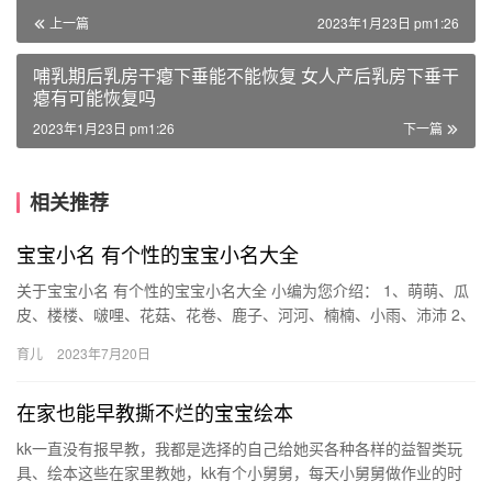
上一篇
2023年1月23日 pm1:26
哺乳期后乳房干瘪下垂能不能恢复 女人产后乳房下垂干
瘪有可能恢复吗
2023年1月23日 pm1:26
下一篇
相关推荐
宝宝小名 有个性的宝宝小名大全
关于宝宝小名 有个性的宝宝小名大全 小编为您介绍： 1、萌萌、瓜
皮、楼楼、啵哩、花菇、花卷、鹿子、河河、楠楠、小雨、沛沛 2、
豆芽、饭粒、团子、麻花、甘蔗、馒 关于宝宝小名 有个性…
育儿
2023年7月20日
在家也能早教撕不烂的宝宝绘本
kk一直没有报早教，我都是选择的自己给她买各种各样的益智类玩
具、绘本这些在家里教她，kk有个小舅舅，每天小舅舅做作业的时