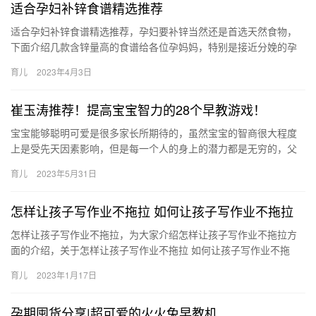
适合孕妇补锌食谱精选推荐
适合孕妇补锌食谱精选推荐，孕妇要补锌当然还是首选天然食物，
下面介绍几款含锌量高的食谱给各位孕妈妈，特别是接近分娩的孕
妈妈要多吃点哦！ 孕妇补锌食谱之桂圆猪心 原料：桂圆肉、猪心、
育儿
2023年4月3日
…
崔玉涛推荐！提高宝宝智力的28个早教游戏！
宝宝能够聪明可爱是很多家长所期待的，虽然宝宝的智商很大程度
上是受先天因素影响，但是每一个人的身上的潜力都是无穷的，父
母使用对方法在后天一样可以帮助宝宝 宝宝能够聪明可爱是很多家
育儿
2023年5月31日
长所…
怎样让孩子写作业不拖拉 如何让孩子写作业不拖拉
怎样让孩子写作业不拖拉，为大家介绍怎样让孩子写作业不拖拉方
面的介绍，关于怎样让孩子写作业不拖拉 如何让孩子写作业不拖
拉，接下来一起来看看吧。 1、陪伴。认真地陪伴在孩子跟前和他一
育儿
2023年1月17日
…
孕期囤货分享|超可爱的火火兔早教机