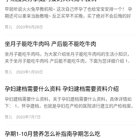
早就听说火火兔早教机啦~ 这次自己怀孕了也给宝宝安排一个！ 孕
期还可以拿来当胎教哦~ 反正买早不买晚，买了绝对不会后悔的好
物！ 我入手的是火火兔新款早教机小黄 早就听说火火兔早教机…
育儿
2023年6月28日
坐月子能吃牛肉吗 产后能不能吃牛肉
坐月子能吃牛肉吗，为大家介绍坐月子能吃牛肉吗的生活小知识，
关于坐月子能吃牛肉吗 产后能不能吃牛肉，下面为您详细介绍 1、
顺产坐月子期间可以吃牛肉。每个星期吃3~4次的瘦牛肉，每 坐…
育儿
2023年1月30日
孕妇建档需要什么资料 孕妇建档需要资料介绍
孕妇建档需要什么资料，关于孕妇建档需要什么资料，具体详情如
下： 1、怀孕建档，也就是孕妇在产检的医院进行建立的产检档案，
一般是在第一次产检的时候建立。档案里面记载了孕妇的一些 孕
育儿
2023年7月7日
妇…
孕期1-10月营养怎么补指南孕期怎么吃