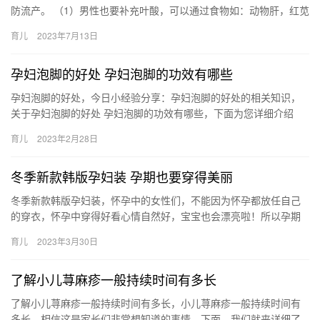
防流产。 （1）男性也要补充叶酸，可以通过食物如：动物肝，红苋
菜，菠菜，生菜，芦笋，龙须菜，豆 一：备孕前准备 1 前…
育儿
2023年7月13日
孕妇泡脚的好处 孕妇泡脚的功效有哪些
孕妇泡脚的好处，今日小经验分享：孕妇泡脚的好处的相关知识，
关于孕妇泡脚的好处 孕妇泡脚的功效有哪些，下面为您详细介绍
1、治疗脚气 准妈妈在孕期因为脚部承受的压力大，鞋子 孕妇泡
育儿
2023年2月28日
脚…
冬季新款韩版孕妇装 孕期也要穿得美丽
冬季新款韩版孕妇装，怀孕中的女性们，不能因为怀孕都放任自己
的穿衣，怀孕中穿得好看心情自然好，宝宝也会漂亮啦！所以孕期
也要穿得美丽哦~ 冬季新款韩版孕妇装 孕期是一个很特别的时期，
育儿
2023年3月30日
所…
了解小儿荨麻疹一般持续时间有多长
了解小儿荨麻疹一般持续时间有多长，小儿荨麻疹一般持续时间有
多长，相信这是家长们非常想知道的事情，下面，我们就来详细了