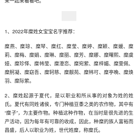
来一起来看看吧。
1、2022年糜姓女宝宝名字推荐：
糜燕、糜琼、糜琴、糜红、糜莹、糜婷、糜颖、糜媛、糜
莉、糜梅、糜娟、糜琳、糜丽、糜芳、糜娜、糜曙熙、糜虞
娅、糜珍怿、糜帏莹、糜澄恋、糜宛萦、糜梓媚、糜雯佩、
糜舸凝、糜窈吾、糜轲慈、糜靓苑、糜帏可、糜亭晚、糜焕
羽、糜际萦。
2、糜姓起源于夏代，是以职业和所从事的对象为姓的姓
氏。夏代有同姓诸侯，专门种植豆黍之类的农作物，其中有
“糜子”，为主要作物。种植这种作物，在当时是很先进的生
产活动，因为每年有可靠的收成，因此，种糜的族人富裕而
昌盛，后人以职业为姓，世代姓糜，称糜氏。