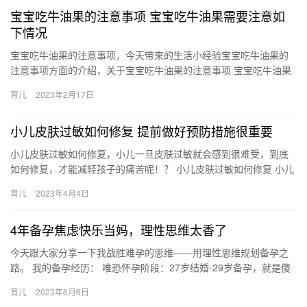
宝宝吃牛油果的注意事项 宝宝吃牛油果需要注意如
下情况
宝宝吃牛油果的注意事项，今天带来的生活小经验宝宝吃牛油果的
注意事项方面的介绍，关于宝宝吃牛油果的注意事项 宝宝吃牛油果
需要注意如下情况，下面来一起了解一下吧。 1、年龄太小的宝宝
育儿
2023年2月17日
…
小儿皮肤过敏如何修复 提前做好预防措施很重要
小儿皮肤过敏如何修复，小儿一旦皮肤过敏就会感到很难受，到底
如何修复，才能减轻孩子的痛苦呢！？ 小儿皮肤过敏如何修复 小儿
皮肤过敏如何修复？有效修复小儿皮肤过敏的方法分享给你，另
育儿
2023年4月4日
外，…
4年备孕焦虑快乐当妈，理性思维太香了
今天跟大家分享一下我战胜难孕的思维——用理性思维规划备孕之
路。 我的备孕经历： 唯恐怀孕阶段：27岁结婚-29岁备孕，就是傻
玩，生怕怀孕。 积极备孕阶段：29岁- 今天跟大家分享一…
育儿
2023年6月6日