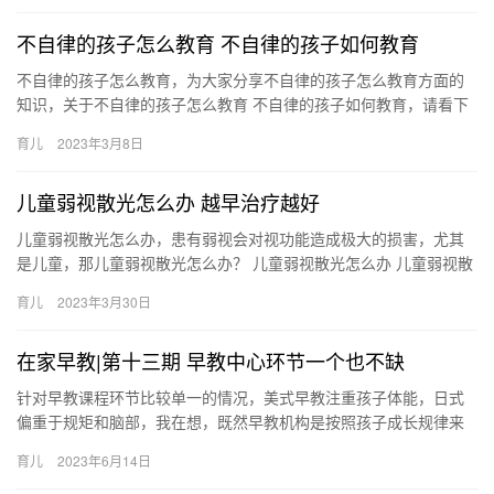
不自律的孩子怎么教育 不自律的孩子如何教育
不自律的孩子怎么教育，为大家分享不自律的孩子怎么教育方面的
知识，关于不自律的孩子怎么教育 不自律的孩子如何教育，请看下
面详细的介绍。 1、不要用命令的口吻 碰到宝宝这种自律性差 不…
育儿
2023年3月8日
儿童弱视散光怎么办 越早治疗越好
儿童弱视散光怎么办，患有弱视会对视功能造成极大的损害，尤其
是儿童，那儿童弱视散光怎么办？ 儿童弱视散光怎么办 儿童弱视散
光已经非常普遍，不良的用眼习惯是大敌，该怎么呢？抓住时机治
育儿
2023年3月30日
疗…
在家早教|第十三期 早教中心环节一个也不缺
针对早教课程环节比较单一的情况，美式早教注重孩子体能，日式
偏重于规矩和脑部，我在想，既然早教机构是按照孩子成长规律来
设计的，那么说明这两者对孩子来说都 针对早教课程环节比较单一
育儿
2023年6月14日
的情…