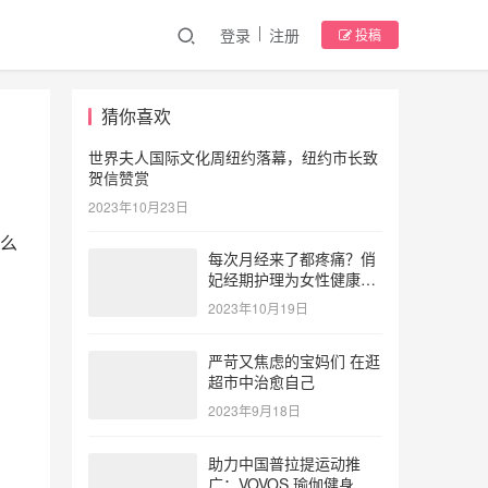
登录
注册
投稿
猜你喜欢
世界夫人国际文化周纽约落幕，纽约市长致
贺信赞赏
2023年10月23日
么
每次月经来了都疼痛？俏
妃经期护理为女性健康护
航
2023年10月19日
严苛又焦虑的宝妈们 在逛
超市中治愈自己
2023年9月18日
助力中国普拉提运动推
广：VOVOS 瑜伽健身服