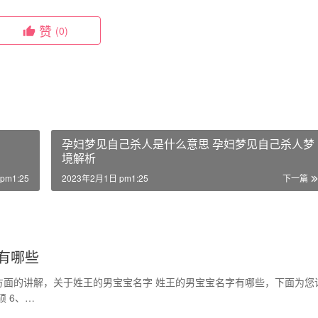
赞
(0)
孕妇梦见自己杀人是什么意思 孕妇梦见自己杀人梦
境解析
pm1:25
2023年2月1日 pm1:25
下一篇
有哪些
方面的讲解，关于姓王的男宝宝名字 姓王的男宝宝名字有哪些，下面为您
硕 6、…