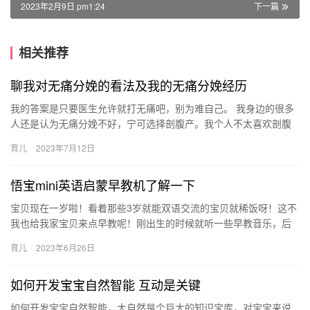
2023年2月9日 pm1:24
下一篇
相关推荐
聊我对无痛分娩的看法及我的无痛分娩经历
我的答案是只要医生允许就打无痛吧，别为难自己。 我身边的很多
人还是认为无痛分娩不好，宁可选择剖腹产。我个人不太喜欢剖腹
产恢复慢，在公立医院我实在担心人 我的答案是只要医生允许就打
育儿
2023年7月12日
无…
悟宝mini英语启蒙早教机了解一下
宝贝现在一岁啦！看着那些3岁就能双语交流的宝贝就稀饭呀！这不
我也给我家宝贝来点早教呢！刚出生的时候就听一些早教音乐，后
来音乐就那几个孩子不太喜欢了，这 宝贝现在一岁啦！看着那些3
育儿
2023年6月26日
岁…
如何开发宝宝自然智能 互动是关键
如何开发宝宝自然智能，大自然是个巨大的知识宝库，对宝宝来说