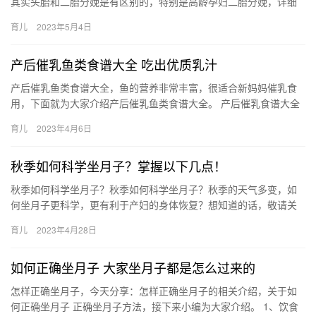
其实头胎和二胎分娩是有区别的，特别是高龄孕妇二胎分娩，详细
说说分娩的注意事项吧。 头胎和二胎分娩区别 对于女性来说分娩是
育儿
2023年5月4日
很…
产后催乳鱼类食谱大全 吃出优质乳汁
产后催乳鱼类食谱大全，鱼的营养非常丰富，很适合新妈妈催乳食
用，下面就为大家介绍产后催乳鱼类食谱大全。 产后催乳食谱大全
之乌鱼通草汤 原料：乌鱼，通草 配料：料酒，盐，葱 做法 产后…
育儿
2023年4月6日
秋季如何科学坐月子？掌握以下几点！
秋季如何科学坐月子？秋季如何科学坐月子？秋季的天气多变，如
何坐月子更科学，更有利于产妇的身体恢复？想知道的话，敬请关
注以下内容啦~ 秋季如何科学坐月子？ 坐月子是分娩后很重要的一
育儿
2023年4月28日
个…
如何正确坐月子 大家坐月子都是怎么过来的
怎样正确坐月子，今天分享：怎样正确坐月子的相关介绍，关于如
何正确坐月子 正确坐月子方法，接下来小编为大家介绍。 1、饮食