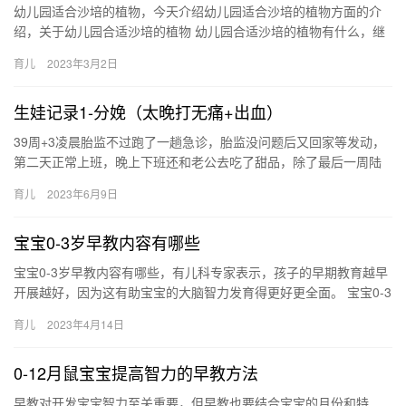
幼儿园适合沙培的植物，今天介绍幼儿园适合沙培的植物方面的介
绍，关于幼儿园合适沙培的植物 幼儿园合适沙培的植物有什么，继
续往下看吧！ 1、绿萝 水培绿萝随处可见，不仅仅是因为它观 幼…
育儿
2023年3月2日
生娃记录1-分娩（太晚打无痛+出血）
39周+3凌晨胎监不过跑了一趟急诊，胎监没问题后又回家等发动，
第二天正常上班，晚上下班还和老公去吃了甜品，除了最后一周陆
续排了一点黄绿色粘液分泌物和觉得肚 39周+3凌晨胎监不过跑…
育儿
2023年6月9日
宝宝0-3岁早教内容有哪些
宝宝0-3岁早教内容有哪些，有儿科专家表示，孩子的早期教育越早
开展越好，因为这有助宝宝的大脑智力发育得更好更全面。 宝宝0-3
岁早教内容有哪些 宝宝0-3岁属于早教最佳的时期，给予…
育儿
2023年4月14日
0-12月鼠宝宝提高智力的早教方法
早教对开发宝宝智力至关重要，但早教也要结合宝宝的月份和特