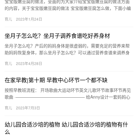
宝宝版嫩豆腐的做法，全面的为大家介绍宝宝版嫩豆腐的做法方面
的内容，关于宝宝版嫩豆腐的做法 宝宝版嫩豆腐怎么做，下面小编
为您详细解答 1、豆腐鸡蛋羹 过滤蛋黄1/2个、豆腐2小匙、肉…
育儿
2023年1月24日
坐月子怎么吃？坐月子调养食谱吃好养身材
坐月子怎么吃？产后的妈妈身体是很虚弱的，需要充足的营养来帮
助妈妈恢复身体，那么坐月子怎么吃？可以通过营养食谱来调养身
材，吃出好身材。 坐月子怎么吃？ 产后的妈妈需要营养的饮食来恢
育儿
2023年4月28日
复…
在家早教|第十期 早教中心环节一个都不缺
按照早教班流程： 开场歌曲大运动环节英文儿歌环节故事环节再见
歌曲 ·———————————————— 给Anny设计一套妈妈心
仪的早教安排 在家可实施的家庭早教 按照早教班流程： …
育儿
2023年7月3日
幼儿园合适沙培的植物 幼儿园合适沙培的植物有什
么