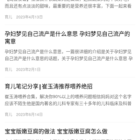
而且还有点淡淡的甜味，最重要的是营养还很丰富，下面一起来看
看详细的做法。 宝宝款蔬菜肉泥 宝宝款蔬菜肉泥的必备材料： 主
育儿
2023年4月13日
料…
孕妇梦见自己流产是什么意思 孕妇梦见自己流产的
寓意
孕妇梦见自己流产是什么意思，一篇很详细的介绍是关于孕妇梦见
自己流产是什么意思的话题，关于孕妇梦见自己流产是什么意思 孕
妇梦见自己流产的寓意，下面来一起了解一下吧。 1、女人梦自己
育儿
2023年2月1日
流…
育儿笔记分享‖崔玉涛推荐喂养绝招
崔玉涛喂养合集，解决你90%以上的喂养问题相信妈妈对这个名字
应该不陌生他是国内著名的儿科专家有三十多年的儿科临床及科普
经验宝宝出生后的每一件事都牵动着家长 崔玉涛喂养合集，解决你
育儿
2023年6月14日
9…
宝宝版嫩豆腐的做法 宝宝版嫩豆腐怎么做