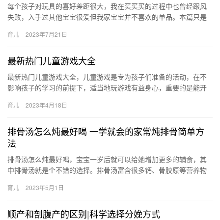
每个孩子对玩具的喜好差距很大，我在买买买的过程中也曾经跟风
失败，入手过其他宝宝很爱但我家宝宝并不喜欢的单品。本篇只是
记录和分享我家小朋友喜欢的玩具，还 每个孩子对玩具的喜好差距
育儿
2023年7月21日
很大…
最新热门儿童游戏大全
最新热门儿童游戏大全，儿童游戏是专为孩子们准备的活动，在不
影响孩子的学习的前提下，适当地玩游戏有益身心，重要的是能开
发孩童的智力！ 最新热门儿童游戏大全 家长们想要孩子们健康快乐
育儿
2023年4月18日
地…
排骨汤怎么炖最好喝 一学就会的家常炖排骨简单方
法
排骨汤怎么炖最好喝，宝宝一岁后就可以给她增加更多的辅食，其
中排骨汤就是个不错的选择。排骨汤富含很多钙、骨胶原等营养物
质，排骨汤怎么炖最好喝？下面几个家常炖排骨汤的简单方法 排骨
育儿
2023年5月1日
汤怎…
顺产和剖腹产的区别|科学选择分娩方式