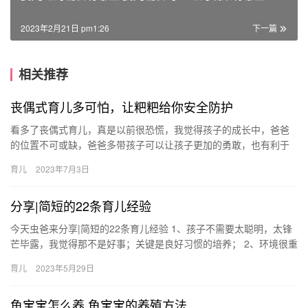
2023年2月21日 pm1:26
下一篇
相关推荐
丧偶式育儿多可怕，让粑粑给你安全防护
看多了丧偶式育儿，真是以前很恐慌，我觉得孩子的成长中，爸爸
的位置不可或缺，爸爸多带孩子可以让孩子更加的勇敢，也有利于
家庭的和谐 所以我从孩子出生后就会 看多了丧偶式育儿，真是以前
育儿
2023年7月3日
很…
分享|简短的22条育儿经验
今天虫爸来分享|简短的22条育儿经验 1、孩子不需要太聪明，太锋
芒毕露，我觉得那不是好事；关键是良好习惯的培养； 2、环境很重
要，自己要做得正。 3、不要轻易养成 今天虫爸来分享|…
育儿
2023年5月29日
鱼宝宝怎么养 鱼宝宝的养殖方法