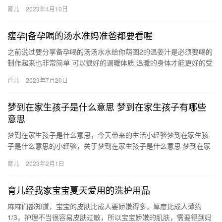
上，那么怀孕多久可以做b超？这也是很多孕妇都在关注的话题，以
育儿
2023年4月10日
…
瘦孕|备孕喝的汤水准妈准爸都要看喔
之前说过要分享备孕喝的汤汤水水给你萌图2的温姜汁是必须要喝的
制作起来也非常简单 可以很好的调暖体质 温暖的身体才能更好的受
孕后面的几款汤也是非常不错的 都 之前说过要分享备孕喝的…
育儿
2023年7月20日
梦到在家生孩子是什么意思 梦到在家生孩子有哪些
意思
梦到在家生孩子是什么意思，今天带来的生活小经验梦到在家生孩
子是什么意思的小经验，关于梦到在家生孩子是什么意思 梦到在家
生孩子有哪些意思，接下来小编为大家介绍。 1、孕妇做梦梦见自
育儿
2023年2月1日
己…
育儿经我家宝宝夏天爱用的洗护用品
麻麻们都知道，宝宝的皮肤比成人要娇嫩得多，厚度比成人薄约
1/3，护理不当很容易皮肤过敏，所以宝宝娇嫩的肌肤，需要得到妈