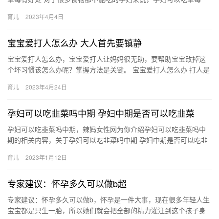
吗？这是大家都想知道的，下面就来探讨一下这个问题。 草莓的营
育儿
2023年4月4日
养…
宝宝爱打人怎么办 大人首先要镇静
宝宝爱打人怎么办，宝宝爱打人让妈妈很无助，要帮助宝宝改掉这
个坏习惯该怎么办呢？掌握方法是关键。 宝宝爱打人怎么办 打人是
一种攻击性行为，宝宝爱打人怎么办？父母首先要弄清原因，然后
育儿
2023年4月24日
再…
孕妇可以吃韭菜吗中期 孕妇中期是否可以吃韭菜
孕妇可以吃韭菜吗中期，辣妈女性网为你介绍孕妇可以吃韭菜吗中
期的相关内容，关于孕妇可以吃韭菜吗中期 孕妇中期是否可以吃韭
菜，接下来一起来看看吧。 1、在怀孕中期是可以吃韭菜的，韭
育儿
2023年1月12日
孕…
专家建议：怀孕多久可以做b超
专家建议：怀孕多久可以做b，怀孕是一件大事，现在很多年轻人生
宝宝都是只生一胎，所以她们就会把全部的精力灌注到这个孩子身