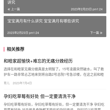
讲究
上一篇
2023年2月23日 pm1:24
宝宝满月有什么讲究 宝宝满月有哪些讲究
2023年2月23日 pm1:24
下一篇
相关推荐
和睦家超愉快+难忘的无痛分娩经历
选择在和睦家无痛分娩真是太明智了。15号凌晨突然破水，叫了救
护车一路非常忐忑地来到将台路2号总院1号急诊楼，在这之前和睦
家就已经给每位孕晚期的妈咪普及过该 选择在和睦家无痛分娩真
育儿
2023年7月4日
是…
孕妇吃草莓有好处 但一定要清洗干净
孕妇吃草莓有好处，孕妇吃草莓有好处，但一定要清洗干净 孕妇吃
草莓有好处 对于很多食物都不能吃的孕妇来说，孕妇可以吃草莓