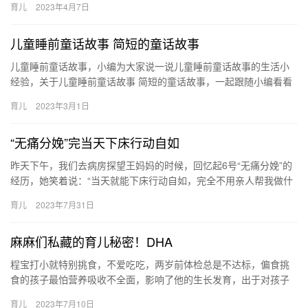
育儿
2023年4月7日
坐飞机…
儿童睡前童话故事 简短的童话故事
儿童睡前童话故事，小编为大家说一说儿童睡前童话故事的生活小
经验，关于儿童睡前童话故事 简短的童话故事，一起跟随小编看看
吧！ 1、《看见了春天的小松鼠》 有一次，小松鼠因为爬 儿童睡…
育儿
2023年3月1日
“无痛分娩”完当天下床行动自如
昨天下午，我们去病房探望王妈妈的时候，回忆起6号“无痛分娩”的
经历，她笑着说：“当天就能下床行动自如，完全不用亲人帮我做什
么。” 作为生命延续的驿站，鑫 昨天下午，我们去病房探望王…
育儿
2023年7月31日
麻麻们私藏的育儿秘密！DHA
程宝打小就特别挑食，不爱吃吃，两岁前体检总是不达标，偏食挑
食的孩子最怕营养吸收不全面，影响了他的生长发育，出于对孩子
身体发育的考虑，我一直研究给孩子补 程宝打小就特别挑食，不爱
育儿
2023年7月10日