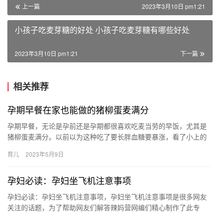
上一篇
2023年3月10日 pm1:21
小孩子吃麦芽糖的好处 小孩子吃麦芽糖有哪些好处
2023年3月10日 pm1:21
下一篇
相关推荐
孕期早餐在家也能做的猪柳蛋麦满分
孕期早餐，无论是孕前还是孕期都很喜欢吃麦当劳的早饭，尤其是
猪柳蛋麦满分。以前以为这种吃了要长胖血糖要暴涨，看了小上的
分享，居然这是控糖减脂恩物？？从此每次点麦满 孕期早餐 无论是
育儿
2023年5月9日
孕…
孕妇必读：孕妇坐飞机注意事项
孕妇必读：孕妇坐飞机注意事项，孕妇坐飞机注意事项是很多网友
关注的话题，为了帮助网友们解答辣妈营网编们精心制作了此专
题，在这里你能了解到关于孕妇坐飞机注意事项平 孕妇必读：孕妇