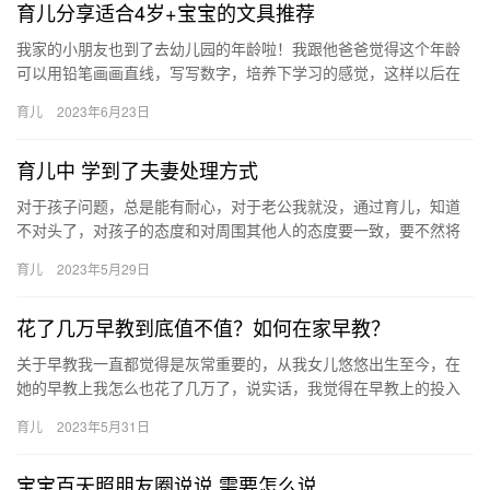
育儿分享适合4岁+宝宝的文具推荐
我家的小朋友也到了去幼儿园的年龄啦！我跟他爸爸觉得这个年龄
可以用铅笔画画直线，写写数字，培养下学习的感觉，这样以后在
学校就会减少很多压力感啦！所以给宝 我家的小朋友也到了去幼儿
育儿
2023年6月23日
园的…
育儿中 学到了夫妻处理方式
对于孩子问题，总是能有耐心，对于老公我就没，通过育儿，知道
不对头了，对孩子的态度和对周围其他人的态度要一致，要不然将
来可能造成他价值观不牢固。特别是对 对于孩子问题，总是能有耐
育儿
2023年5月29日
心，…
花了几万早教到底值不值？如何在家早教？
关于早教我一直都觉得是灰常重要的，从我女儿悠悠出生至今，在
她的早教上我怎么也花了几万了，说实话，我觉得在早教上的投入
是很值得的，但是有些也是不太必须花 关于早教我一直都觉得是灰
育儿
2023年5月31日
常重…
宝宝百天照朋友圈说说 需要怎么说