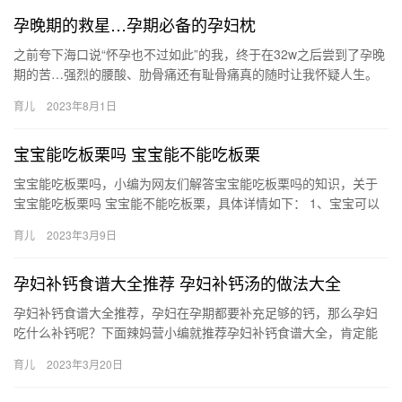
孕晚期的救星…孕期必备的孕妇枕
之前夸下海口说“怀孕也不过如此”的我，终于在32w之后尝到了孕晚
期的苦…强烈的腰酸、肋骨痛还有耻骨痛真的随时让我怀疑人生。
其实，我刚怀孕的时候就买了佳韵 之前夸下海口说“怀孕也不…
育儿
2023年8月1日
宝宝能吃板栗吗 宝宝能不能吃板栗
宝宝能吃板栗吗，小编为网友们解答宝宝能吃板栗吗的知识，关于
宝宝能吃板栗吗 宝宝能不能吃板栗，具体详情如下： 1、宝宝可以
吃板栗，这是因为板栗中含有丰富的氨基酸和蛋白质，并 宝宝能
育儿
2023年3月9日
吃…
孕妇补钙食谱大全推荐 孕妇补钙汤的做法大全
孕妇补钙食谱大全推荐，孕妇在孕期都要补充足够的钙，那么孕妇
吃什么补钙呢？下面辣妈营小编就推荐孕妇补钙食谱大全，肯定能
帮到你喔！ 酸奶布丁 材料：酸奶、牛奶、各色水果、明胶粉、 孕
育儿
2023年3月20日
妇…