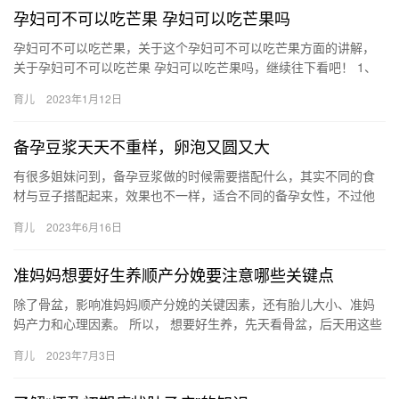
孕妇可不可以吃芒果 孕妇可以吃芒果吗
孕妇可不可以吃芒果，关于这个孕妇可不可以吃芒果方面的讲解，
关于孕妇可不可以吃芒果 孕妇可以吃芒果吗，继续往下看吧！ 1、
孕妈是可以吃芒果的。因为芒果本身的营养价值还是挺高的， 孕
育儿
2023年1月12日
妇…
备孕豆浆天天不重样，卵泡又圆又大
有很多姐妹问到，备孕豆浆做的时候需要搭配什么，其实不同的食
材与豆子搭配起来，效果也不一样，适合不同的备孕女性，不过他
们都有一个共同的作用就是，对卵泡发 有很多姐妹问到，备孕豆浆
育儿
2023年6月16日
做的…
准妈妈想要好生养顺产分娩要注意哪些关键点
除了骨盆，影响准妈妈顺产分娩的关键因素，还有胎儿大小、准妈
妈产力和心理因素。 所以， 想要好生养，先天看骨盆，后天用这些
方法来助攻更重要： 01、孕期再懒也 除了骨盆，影响准妈妈顺…
育儿
2023年7月3日