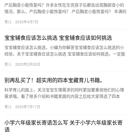
产后胸变小能恢复吗？许多女性在生完孩子后都会出现胸部变小的
情况，那么，产后胸变小能恢复吗？ 产后胸变小能恢复吗？ 丰满的
胸部能体现出身材上的魅力，许多女性都希望自己能拥有丰满的胸
育儿
2023年4月7日
部…
宝宝辅食应该怎么挑选 宝宝辅食应该如何挑选
宝宝辅食应该怎么挑选，小编为你解答宝宝辅食应该怎么挑选的小
经验，关于宝宝辅食应该怎么挑选 宝宝辅食应该如何挑选，一定能
给您带来帮助的，一起来了解吧！ 1、含糖量要合适。如果想要
育儿
2023年2月20日
宝…
别再乱买了！超实用的四本宝藏育儿书籍。
科学育儿的路上，关注宝宝生理需求的同时更加要重视他们的心理
需求哦。看了很多介绍和书籍里面的内容之后给大家筛选了四本
书！希望能有所帮助。 第一本《神奇的 科学育儿的路上，关注宝宝
育儿
2023年7月17日
生理…
小学六年级家长寄语怎么写 关于小学六年级家长寄
语