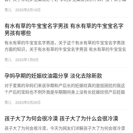
为大家介绍。 1、孕妇梦见桑葚生男，男孩是聪明伶俐，而在家 孕
育儿
2023年2月16日
妇…
有水有草的牛宝宝名字男孩 有水有草的牛宝宝名字
男孩有哪些
有水有草的牛宝宝名字男孩，关于这个有水有草的牛宝宝名字男孩
方面的知识，关于有水有草的牛宝宝名字男孩 有水有草的牛宝宝名
字男孩有哪些，很不错的经验小知识，建议收藏哦！ 1、芯涛、艺
育儿
2023年1月9日
涛…
孕妈孕期的妊娠纹油霜分享 淡化去除新款
对于爱美的孕妈们来说孕期和产后长的妊娠纹真的是挺困扰的我这
个产后的宝妈也不例外我是孕期期间身上没有长妊娠纹但产后妊娠
纹就慢慢长了好在我孕期的时候也在用 对于爱美的孕妈们来说孕期
育儿
2023年5月26日
和产…
孩子大了为何会很冷漠 孩子大了为什么会很冷漠
孩子大了为何会很冷漠，今天为网友们详解孩子大了为何会很冷漠