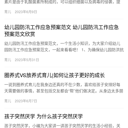
素片是由于乳酸菌素所制成的，可以组织细菌以及病毒的侵袭，提
高肠道免疫力，促进有益菌生长，增强 育儿科主任：小孩子吃这4…
育儿
2023年6月9日
幼儿园防汛工作应急预案范文 幼儿园防汛工作应急
预案范文欣赏
幼儿园防汛工作应急预案范文，一个生活小知识，为大家介绍幼儿
园防汛工作应急预案范文，一起来看看吧！ 1、为确保幼儿园防洪抗
汛各项应急工作高效，有序地进行，最大限度地减少人员伤亡和财
育儿
2023年5月31日
产…
圈养式VS放养式育儿|如何让孩子更好的成长
一说到圈养式育儿在我身边还真的不在少数，喜欢给孩子安排好每
天需要做的事情，甚至包括交友都会“帮”他们做决定。从身边太多朋
友的例子我发现，如果当孩子一直 一说到圈养式育儿在我身边还
育儿
2023年6月7日
真…
孩子突然厌学 为什么孩子突然厌学
孩子突然厌学，小编为大家讲一讲孩子突然厌学的生活小经验，关