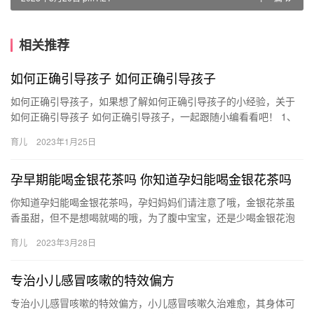
相关推荐
如何正确引导孩子 如何正确引导孩子
如何正确引导孩子，如果想了解如何正确引导孩子的小经验，关于
如何正确引导孩子 如何正确引导孩子，一起跟随小编看看吧！ 1、
不要老是骂孩子笨。作为普通人来说，大家的智商真的没有 如何
育儿
2023年1月25日
正…
孕早期能喝金银花茶吗 你知道孕妇能喝金银花茶吗
你知道孕妇能喝金银花茶吗，孕妇妈妈们请注意了哦，金银花茶虽
香虽甜，但不是想喝就喝的哦，为了腹中宝宝，还是少喝金银花泡
茶为妙。 孕妇少喝金银花茶： 一、不利于安胎 金银花是寒性药材，
育儿
2023年3月28日
…
专治小儿感冒咳嗽的特效偏方
专治小儿感冒咳嗽的特效偏方，小儿感冒咳嗽久治难愈，其身体可