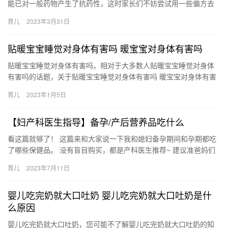
能已对一般药物产生了抗药性，这时家长们不妨尝试用一些偏方去
治疗孩子的感冒咳嗽。 专治小儿感冒咳嗽的特效偏方 今天，辣妈营
育儿
2023年3月31日
小…
贴暖宝宝睡觉对身体有害吗 暖宝宝对身体有害吗
贴暖宝宝睡觉对身体有害吗，相对于大多数人贴暖宝宝睡觉对身体
有害吗的话题，关于贴暖宝宝睡觉对身体有害吗 暖宝宝对身体有害
吗，下面来一起了解一下吧。 1、一般人用暖宝宝是不会有什么不
育儿
2023年1月5日
良…
【妇产科医生指导】备孕/产后营养品吃什么
看这篇就够了！ 这篇来和大家说一下我和媳妇备孕期间和孕期都吃
了哪些保健品。 没有盲目购买，都是产科医生推荐~ 建议准爸妈们
也不要盲目跟风，适合自己的才是最 看这篇就够了！ 这篇来和…
育儿
2023年7月11日
婴儿吃完奶就大口吐奶 婴儿吃完奶就大口吐奶是什
么原因
婴儿吃完奶就大口吐奶，您可能不了解婴儿吃完奶就大口吐奶的知