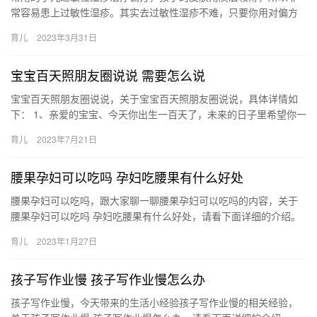
常容易患上过敏性湿疹。其实去过敏性湿疹不难，只要你用对偏方
即可。 常用的小儿过敏性湿疹治疗偏方 当孩子有过敏性湿疹，你又
育儿
2023年3月31日
不…
宝宝百天照朋友圈说说 需要怎么说
宝宝百天照朋友圈说说，关于宝宝百天照朋友圈说说，具体详情如
下： 1、亲爱的宝宝、今天你出生一百天了，未来的日子里希望你一
直健健康康快快乐乐的成长！从你出生到现在，妈妈从开始不 宝
育儿
2023年7月21日
宝…
腰果孕妇可以吃吗 孕妇吃腰果有什么好处
腰果孕妇可以吃吗，跟大家聊一聊腰果孕妇可以吃吗的内容，关于
腰果孕妇可以吃吗 孕妇吃腰果有什么好处，请看下面详细的介绍。
1、孕妇能吃腰果，因为腰果的营养是很好的，所以孕妇吃 腰果孕…
育儿
2023年1月27日
孩子写作业慢 孩子写作业慢怎么办
孩子写作业慢，今天带来的生活小经验孩子写作业慢的相关经验，