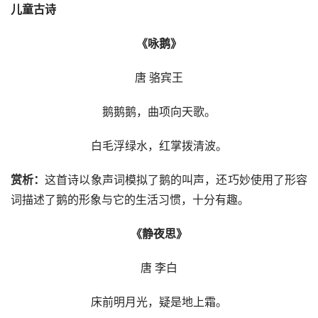
儿童古诗
《咏鹅》
唐 骆宾王
鹅鹅鹅，曲项向天歌。
白毛浮绿水，红掌拨清波。
赏析：
这首诗以象声词模拟了鹅的叫声，还巧妙使用了形容
词描述了鹅的形象与它的生活习惯，十分有趣。
《静夜思》
唐 李白
床前明月光，疑是地上霜。