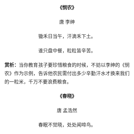
《悯农》
唐 李绅
锄禾日当午，汗滴禾下土。
谁只盘中餐，粒粒皆辛苦。
赏析：
当你教育孩子要珍惜粮食的时候，不妨以李绅的《悯
农》作为示例，告诉他农民需付出多少辛勤汗水才换来我们
的一粒米，千万不要浪费粮食。
《春晓》
唐 孟浩然
春眠不觉晓，处处闻啼鸟。