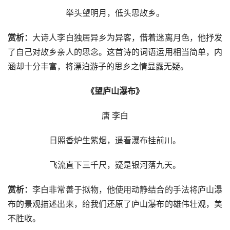
举头望明月，低头思故乡。
赏析：
大诗人李白独居异乡为异客，借着迷离月色，他抒发
了自己对故乡亲人的思念。这首诗的词语运用相当简单，内
涵却十分丰富，将漂泊游子的思乡之情显露无疑。
《望庐山瀑布》
唐 李白
日照香炉生紫烟，遥看瀑布挂前川。
飞流直下三千尺，疑是银河落九天。
赏析：
李白非常善于拟物，他使用动静结合的手法将庐山瀑
布的景观描述出来，给我们还原了庐山瀑布的雄伟壮观，美
不胜收。