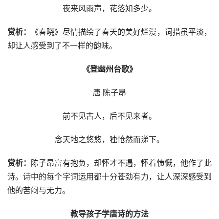
夜来风雨声，花落知多少。
赏析：
《春晓》尽情描绘了春天的美好烂漫，词措虽平淡，
却让人感受到了不一样的韵味。
《登幽州台歌》
唐 陈子昂
前不见古人，后不见来者。
念天地之悠悠，独怆然而涕下。
赏析：
陈子昂富有抱负，却怀才不遇，怀着愤慨，他作了此
诗。诗中的每个字词运用都十分苍劲有力，让人深深感受到
他的苦闷与无力。
教导孩子学唐诗的方法