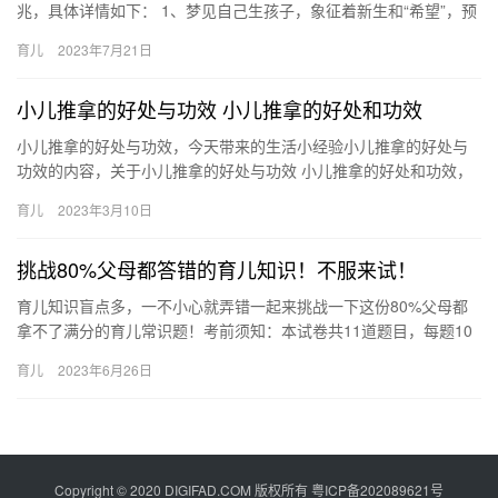
兆，具体详情如下： 1、梦见自己生孩子，象征着新生和“希望”，预
示着精神世界或个人生活都将会有新的发展。梦见生小孩的意思，
育儿
2023年7月21日
是…
小儿推拿的好处与功效 小儿推拿的好处和功效
小儿推拿的好处与功效，今天带来的生活小经验小儿推拿的好处与
功效的内容，关于小儿推拿的好处与功效 小儿推拿的好处和功效，
下面来一起了解一下吧。 小儿推拿的好处与功效： 1、缓解疾 小…
育儿
2023年3月10日
挑战80%父母都答错的育儿知识！不服来试！
育儿知识盲点多，一不小心就弄错一起来挑战一下这份80%父母都
拿不了满分的育儿常识题！考前须知：本试卷共11道题目，每题10
分，共110分。不得求助于他人，答案和详 育儿知识盲点多，…
育儿
2023年6月26日
Copyright © 2020 DIGIFAD.COM 版权所有
粤ICP备202089621号