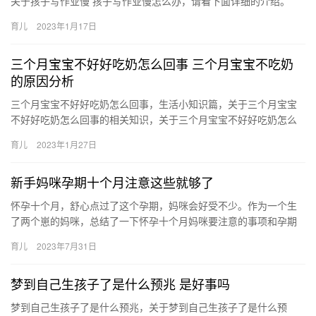
关于孩子写作业慢 孩子写作业慢怎么办，请看下面详细的介绍。
1、孩子写作业磨蹭，多是因为注意力不集中。萌萌就是 孩子写作
育儿
2023年1月17日
业…
三个月宝宝不好好吃奶怎么回事 三个月宝宝不吃奶
的原因分析
三个月宝宝不好好吃奶怎么回事，生活小知识篇，关于三个月宝宝
不好好吃奶怎么回事的相关知识，关于三个月宝宝不好好吃奶怎么
回事 三个月宝宝不吃奶的原因分析，请看下面详细的介绍。 1、3
育儿
2023年1月27日
个…
新手妈咪孕期十个月注意这些就够了
怀孕十个月，舒心点过了这个孕期，妈咪会好受不少。作为一个生
了两个崽的妈咪，总结了一下怀孕十个月妈咪要注意的事项和孕期
会用的好物，妊娠纹霜和托腹带。新手 怀孕十个月，舒心点过了这
育儿
2023年7月31日
个孕…
梦到自己生孩子了是什么预兆 是好事吗
梦到自己生孩子了是什么预兆，关于梦到自己生孩子了是什么预