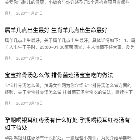
关爱你与胎儿的健康，小编会与你详述孕妇5个月检查项目有哪些。
孕妇5个月检查项目有哪些？ 女性怀孕至5个月时已经进入了孕…
育儿
2023年4月21日
属羊几点出生最好 生肖羊几点出生命最好
属羊几点出生最好，关于属羊几点出生最好，具体详情如下： 1、属
羊人出生于子时，23:00~01:00繁荣满堂，主人懦弱不任大事，反为
小人致败。 2、属羊人出生于丑时，01:00~0…
育儿
2023年7月10日
宝宝排骨汤怎么做 排骨菌菇汤宝宝吃的做法
宝宝排骨汤怎么做，辣妈女性网为你介绍宝宝排骨汤怎么做方面的
经验，关于宝宝排骨汤怎么做 排骨菌菇汤宝宝吃的做法，继续往下
看吧！ 1、排骨3-4块冷水下锅，加入两片姜片去除腥味，煮 宝…
育儿
2023年3月16日
孕期喝银耳红枣汤有什么好处 孕期喝银耳红枣汤有
如下益处
孕期喝银耳红枣汤有什么好处，一篇经验小知识，为您介绍孕期喝