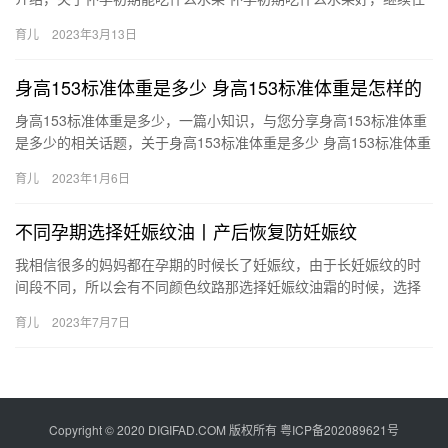
下看吧！ 1、秋梨。具有清热降压的功能，它甜美多汁，吃了后
育儿
2023年3月13日
怀…
身高153标准体重是多少 身高153标准体重是怎样的
身高153标准体重是多少，一篇小知识，与您分享身高153标准体重
是多少的相关话题，关于身高153标准体重是多少 身高153标准体重
是怎样的，具体介绍如下： 1、计算成年人标准体重的…
育儿
2023年1月6日
不同孕期选择妊娠纹油丨产后恢复防妊娠纹
我相信很多的妈妈都在孕期的时候长了妊娠纹，由于长妊娠纹的时
间段不同，所以会有不同颜色纹路那选择妊娠纹油霜的时候，选择
的妊娠纹油霜的类型也不同不是有句话 我相信很多的妈妈都在孕期
育儿
2023年7月7日
的时…
Copyright © 2020 DIGIFAD.COM 版权所有
粤ICP备202089621号