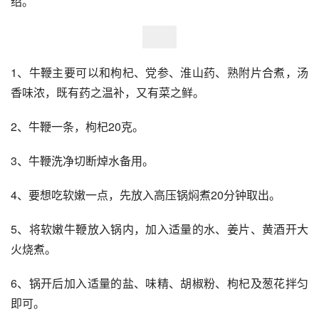
绍。
1、牛鞭主要可以和枸杞、党参、淮山药、熟附片合煮，汤
香味浓，既有药之温补，又有菜之鲜。 
2、牛鞭一条，枸杞20克。 
3、牛鞭洗净切断焯水备用。 
4、要想吃软嫩一点，先放入高压锅焖煮20分钟取出。 
5、将软嫩牛鞭放入锅内，加入适量的水、姜片、黄酒开大
火烧煮。 
6、锅开后加入适量的盐、味精、胡椒粉、枸杞及葱花拌匀
即可。