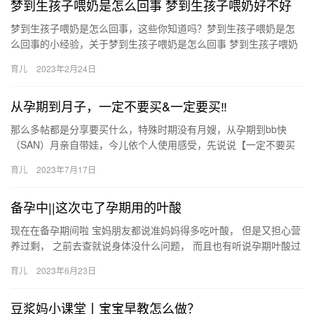
梦到生孩子喂奶是怎么回事 梦到生孩子喂奶好不好
梦到生孩子喂奶是怎么回事，这些你知道吗？梦到生孩子喂奶是怎
么回事的小经验，关于梦到生孩子喂奶是怎么回事 梦到生孩子喂奶
好不好，下面为详细的介绍。 1、刚结婚的女人得此梦，是你在事
育儿
2023年2月24日
业…
从孕期到月子，一定不要买&一定要买‼
那么多帖都是分享要买什么，特殊时期没有月嫂，从孕期到bb快
（SAN）月亲自带娃，今儿依个人使用感受，先说说【一定不要买
什么】 一再强调，只是个人使用感受 肚脐 那么多帖都是分享要买…
育儿
2023年7月17日
备孕中||这次屯了孕期用的叶酸
现在在备孕期间啦 宝妈朋友都说准妈妈得多吃叶酸， 但是又担心营
养过剩， 之前去查就说身体没什么问题， 而且也有听说孕期叶酸过
剩影响锌的代谢的emmm 特意去查了很 现在在备孕期间啦…
育儿
2023年6月23日
豆浆妈小课堂丨宝宝早教怎么做？