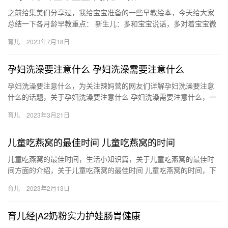
之前给集美们分享过，我给宝宝准备的一些早教绘本，今天给大家
总结一下各月龄早教重点： 新生儿：多和宝宝说话，多对着宝宝微
笑，给宝宝多做抚触，给宝宝看些黑 之前给集美们分享过，我给宝
育儿
2023年7月18日
宝…
孕妇洗澡要注意什么 孕妇洗澡需要注意什么
孕妇洗澡要注意什么，为关注辣妈营的网友们详解孕妇洗澡要注意
什么的话题，关于孕妇洗澡要注意什么 孕妇洗澡需要注意什么，一
起来看看吧！ 1、勤洗澡保持皮肤清洁。妇女怀孕以后，由于 孕
育儿
2023年3月21日
妇…
儿童吃燕窝的最佳时间 儿童吃燕窝的时间
儿童吃燕窝的最佳时间，生活小知识篇，关于儿童吃燕窝的最佳时
间方面的介绍，关于儿童吃燕窝的最佳时间 儿童吃燕窝的时间，下
面为您详细介绍 儿童上午吃燕窝最佳。 1、燕窝是一种天然的 儿…
育儿
2023年2月13日
育儿经|A2奶粉实力护娃肠胃健康