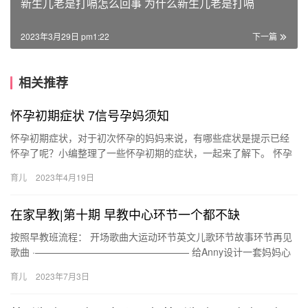
新生儿老是打嗝怎么回事 为什么新生儿老是打嗝
2023年3月29日 pm1:22
下一篇
相关推荐
怀孕初期症状 7信号孕妈须知
怀孕初期症状，对于初次怀孕的妈妈来说，有哪些症状是提示已经
怀孕了呢？小编整理了一些怀孕初期的症状，一起来了解下。 怀孕
初期症状 呕吐是怀孕初期最明显的症状，除了这个还有哪些呢？看
育儿
2023年4月19日
看…
在家早教|第十期 早教中心环节一个都不缺
按照早教班流程： 开场歌曲大运动环节英文儿歌环节故事环节再见
歌曲 ·———————————————— 给Anny设计一套妈妈心
仪的早教安排 在家可实施的家庭早教 按照早教班流程： …
育儿
2023年7月3日