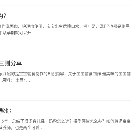
购？
以作洗面巾、护理巾使用，宝宝出生后擦口水、擦吐奶、洗PP也都是刚需
巾从孕期就可以开…
三则分享
家介绍的是宝宝辅食制作的知识内容，关于宝宝辅食制作 最美味的宝宝辅
 用料： 土豆1…
师教你
儿5年，总结了很多育儿经。奶粉怎么选？换季感冒怎么办？如何转奶宝宝
营养师，也是两个可爱…