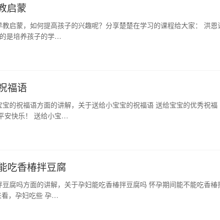
教启蒙
早教启蒙，如何提高孩子的兴趣呢？分享楚楚在学习的课程给大家： 洪恩
要的是培养孩子的学…
祝福语
宝宝的祝福语方面的讲解，关于送给小宝宝的祝福语 送给宝宝的优秀祝福
平安快乐！ 送给小宝…
能吃香椿拌豆腐
拌豆腐吗方面的讲解，关于孕妇能吃香椿拌豆腐吗 怀孕期间能不能吃香椿
看，孕妇吃些 孕…