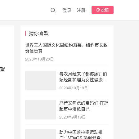
登录
注册
投稿
猜你喜欢
世界夫人国际文化周纽约落幕，纽约市长致
贺信赞赏
2023年10月23日
望
每次月经来了都疼痛？俏
妃经期护理为女性健康护
航
2023年10月19日
严苛又焦虑的宝妈们 在逛
超市中治愈自己
2023年9月18日
助力中国普拉提运动推
广：VOVOS 瑜伽健身服