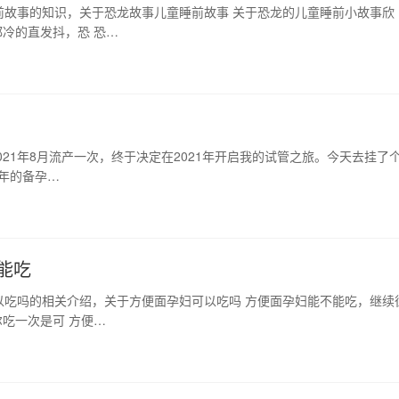
前故事的知识，关于恐龙故事儿童睡前故事 关于恐龙的儿童睡前小故事欣
都冷的直发抖，恐 恐…
021年8月流产一次，终于决定在2021年开启我的试管之旅。今天去挂了
7年的备孕…
能吃
以吃吗的相关介绍，关于方便面孕妇可以吃吗 方便面孕妇能不能吃，继续
吃一次是可 方便…