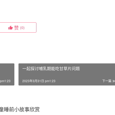
赞
(0)
一起探讨哺乳期能吃甘草片问题
pm1:23
2023年3月31日 pm1:23
下一篇
童睡前小故事欣赏