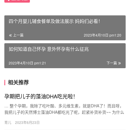
四个月婴儿辅食餐单及做法展示 妈妈们必看！
上一篇
2023年4月10日 pm1:20
如何知道自己怀孕 意外怀孕有什么征兆
2023年4月10日 pm1:21
下一篇
相关推荐
孕期把儿子的藻油DHA吃光啦！
… 整个孕期，我除了吃叶酸、多元维生素，就是DHA了！而且呀，
我把儿子的天然博士藻油DHA都吃光了呢，赶紧补货补货~~ 为什么
孕期要补充DHA？因为它真的很重要，对胎 … 整个孕期…
育儿
2023年6月23日