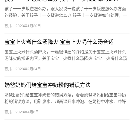
孩子十一岁叛逆怎么办，跟大家说一说孩子十一岁叛逆怎么办方面
的经验，关于孩子十一岁叛逆怎么办 孩子十一岁叛逆如何处理，一
起跟随小编看看吧！ 1、家长要理解、尊重孩子，不能以暴制暴
育儿
2023年1月20日
孩…
宝宝上火煮什么汤降火 宝宝上火喝什么汤合适
宝宝上火煮什么汤降火，一篇很详细的介绍是关于宝宝上火煮什么
汤降火的知识内容，关于宝宝上火煮什么汤降火 宝宝上火喝什么汤
合适，下面为详细的介绍。 1、金桔雪梨汤：只有过量食用金桔
育儿
2023年2月24日
宝…
奶爸奶妈们给宝宝冲奶粉的错误方法
奶爸奶妈们给宝宝冲奶粉的错误方法，看看奶爸奶妈们给宝宝冲奶
粉的错误方法，用矿泉水、超高温开水冲泡、在奶粉中冲水、冲好
后再煮、浓度高营养高等都是特错打错的，为了宝宝的健康，家长
育儿
2023年4月6日
们好好…