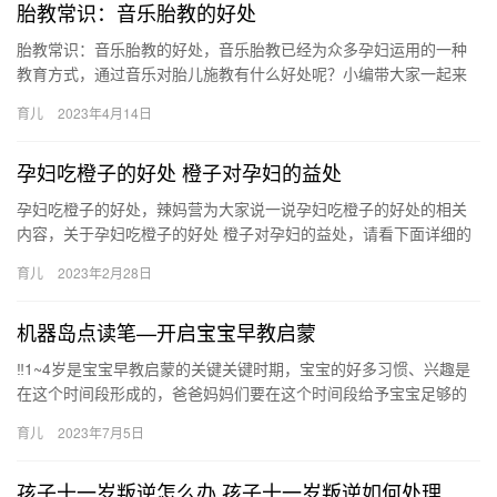
胎教常识：音乐胎教的好处
胎教常识：音乐胎教的好处，音乐胎教已经为众多孕妇运用的一种
教育方式，通过音乐对胎儿施教有什么好处呢？小编带大家一起来
了解。 胎教常识：音乐胎教的好处 音乐胎教越来越受到孕妈咪们的
育儿
2023年4月14日
欢…
孕妇吃橙子的好处 橙子对孕妇的益处
孕妇吃橙子的好处，辣妈营为大家说一说孕妇吃橙子的好处的相关
内容，关于孕妇吃橙子的好处 橙子对孕妇的益处，请看下面详细的
介绍。 1、橙子中含大量维生素C，且易于吸收，这种维生 孕妇吃…
育儿
2023年2月28日
机器岛点读笔—开启宝宝早教启蒙
‼1~4岁是宝宝早教启蒙的关键关键时期，宝宝的好多习惯、兴趣是
在这个时间段形成的，爸爸妈妈们要在这个时间段给予宝宝足够的
陪伴和爱。而且爸妈会发现这个阶段宝 ‼1~4岁是宝宝早教启蒙…
育儿
2023年7月5日
孩子十一岁叛逆怎么办 孩子十一岁叛逆如何处理