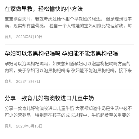
在家做早教，轻松愉快的小方法
宝宝刚百天时，我就考虑过给他报个早教班的想法。 但是理想很丰
满，现实却有些骨感。 独自一个人带娃的宝妈可能比较理解我，每
天是无来由的忙碌，孩子那么一丢丢 宝宝刚百天时，我就考虑过
育儿
2023年6月19日
给…
孕妇可以泡黑枸杞喝吗 孕妇能不能泡黑枸杞喝
孕妇可以泡黑枸杞喝吗，如果想知道孕妇可以泡黑枸杞喝吗方面的
内容，关于孕妇可以泡黑枸杞喝吗 孕妇能不能泡黑枸杞喝，接下来
分享详细内容。 1、孕妇在怀孕期间可以吃黑枸杞，孕妇在怀孕
育儿
2023年3月7日
孕…
分享一款育儿好物澳牧进口儿童牛奶
分享一款育儿好物澳牧进口儿童牛奶 大家都知道牛奶是生活中必不
可少的营养品。特别是在孩子的成长过程中，牛奶起着至关重要的
作用。但是市场上的牛奶种类很多， 分享一款育儿好物澳牧进口儿
育儿
2023年6月16日
童…