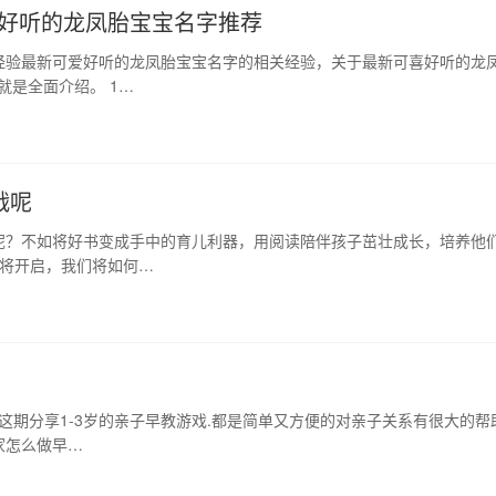
对好听的龙凤胎宝宝名字推荐
经验最新可爱好听的龙凤胎宝宝名字的相关经验，关于最新可喜好听的龙
就是全面介绍。 1…
战呢
呢？不如将好书变成手中的育儿利器，用阅读陪伴孩子茁壮成长，培养他
即将开启，我们将如何…
这期分享1-3岁的亲子早教游戏.都是简单又方便的对亲子关系有很大的帮
家怎么做早…