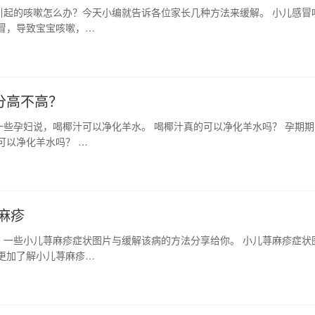
引起的咳嗽怎么办？今天小编就告诉各位家长几种方法来缓解。 小儿感冒
冒，导致宝宝咳嗽，…
分高不高？
些孕妇说，喝椰汁可以净化羊水。 喝椰汁真的可以净化羊水吗？ 孕期期
可以净化羊水吗？ …
麻疹
，一些小儿荨麻疹症状图片与缓解该病的方法分享给你。 小儿荨麻疹症状
更加了解小儿荨麻疹…