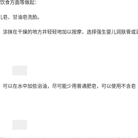
饮食方面等做起：
儿皂、甘油皂洗脸。
，涂抹在干燥的地方并轻轻地加以按摩，选择强生婴儿润肤膏或
，可以在水中加些浴油，尽可能少用普通肥皂，可以使用不含皂