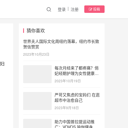
登录
注册
投稿
猜你喜欢
世界夫人国际文化周纽约落幕，纽约市长致
贺信赞赏
2023年10月23日
妇
每次月经来了都疼痛？俏
妃经期护理为女性健康护
航
2023年10月19日
严苛又焦虑的宝妈们 在逛
超市中治愈自己
2023年9月18日
助力中国普拉提运动推
广：VOVOS 瑜伽健身服