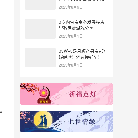
参与北体大专业普拉提教
2023年8月9日
练培训
3岁内宝宝身心发展特点|
早教启蒙游戏分享
2023年8月1日
39W+3足月顺产男宝+分
娩经验！还愿接好孕！
2023年8月1日
。