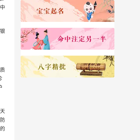
中
银
质
珍
护
天
防
的