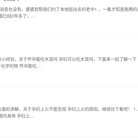
消息也没有，婆婆就帮我们约了本地挺出名的老中1 ，一看才知道我两的
婚已经2年多了，…
活小经验，关于怀孕能吃木耳吗 孕妇可以吃木耳吗，下面来一起了解一下
于化学的物 怀孕能吃…
面的讲解，关于孕妇上火不能忽视 孕妇上火的原因，继续往下看吧！ 1
期内身体 孕妇上…