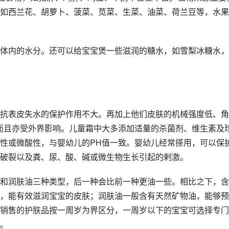
如西兰花、胡萝卜、菠菜、苋菜、生菜、油菜、荷兰豆等，水果
体内的水分。还可以给宝宝煲一些滋润的糖水，如雪梨冰糖水，
抗表皮失水的保护作用不大。再加上他们皮肤的机械强度低、角
而且亦受外界影响。儿童霜中大多添加适量的杀菌剂、维生素及
性或微酸性，与婴幼儿的PH值一致。婴幼儿经常搽用，可以保
破裂以及粪、尿、酸、碱或微生物生长引起的剌激。
和润肤油三种类型，后一种会比前一种更油一些。相比之下，含
，能有效滋润宝宝的皮肤；润肤油一般含有天然矿物油，能够预
销售的护肤品按一周岁为界区分，一周岁以下的宝宝可选择专门
。