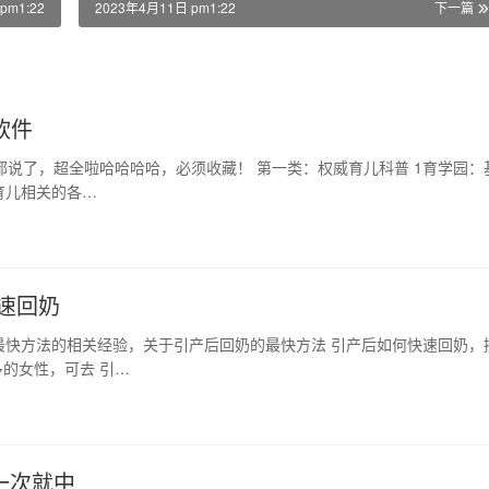
pm1:22
2023年4月11日 pm1:22
下一篇
软件
都说了，超全啦哈哈哈哈，必须收藏！ 第一类：权威育儿科普 1育学园：
育儿相关的各…
速回奶
最快方法的相关经验，关于引产后回奶的最快方法 引产后如何快速回奶，
的女性，可去 引…
一次就中