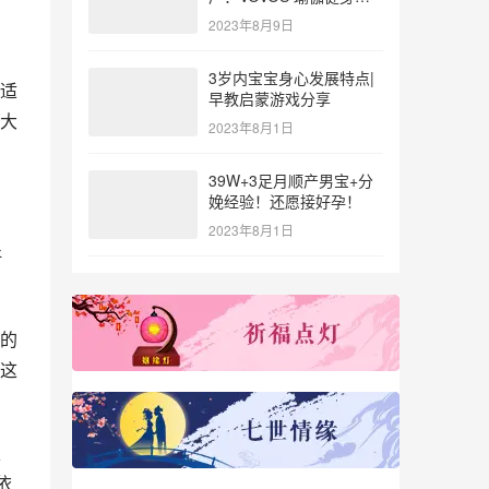
参与北体大专业普拉提教
2023年8月9日
练培训
3岁内宝宝身心发展特点|
适
早教启蒙游戏分享
大
2023年8月1日
39W+3足月顺产男宝+分
娩经验！还愿接好孕！
2023年8月1日
好
的
这
表
依