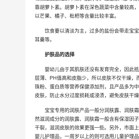
靠胡萝卜素。胡萝卜素在深色蔬菜中含量较高，
以芒果、橘子、枇杷等含量比较丰富。
　　饮食要以清淡为主，过多的盐份会带走宝宝
耳羹等。
　　护肤品的选择
　　婴幼儿由于其肌肤还没有发育完全，因此抵
层薄、PH值高和皮脂少，所以皮肤不仅干燥，
珠粉、蛋白质等营养保健添加剂，且产品多为中
皮肤，防止水分过度损耗或浸渍，避免皮肤干燥
　　宝宝专用的润肤产品一般分润肤露、润肤霜
然滋润成分的润肤露、润肤霜一般含有保湿因子
干裂，滋润皮肤的效果更强一些。另外，市面上
婴儿护理品，一周岁以上的则可选用儿童护理品