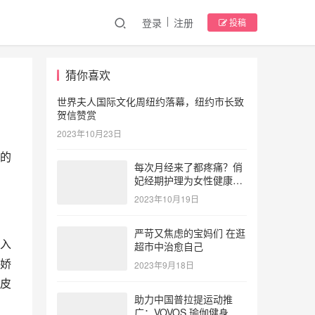
登录
注册
投稿
猜你喜欢
世界夫人国际文化周纽约落幕，纽约市长致
贺信赞赏
2023年10月23日
的
每次月经来了都疼痛？俏
妃经期护理为女性健康护
航
2023年10月19日
严苛又焦虑的宝妈们 在逛
入
超市中治愈自己
娇
2023年9月18日
皮
助力中国普拉提运动推
广：VOVOS 瑜伽健身服