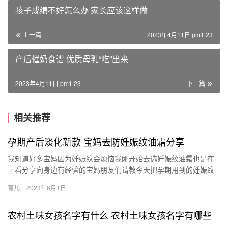
孩子成绩不好怎么办 家长应该这样做
上一篇
2023年4月11日 pm1:23
产后催奶食谱 优质母乳“吃”出来
2023年4月11日 pm1:23
下一篇
相关推荐
孕期产后淡化新款 宝妈去防妊娠纹油霜分享
我知道好多宝妈因为妊娠纹会烦恼我刚开始去选妊娠纹油霜也是在
上看分享向身边有经验的宝妈朋友们请教今天把孕期用到的妊娠纹
油霜简单做了一个分享 去妊娠纹油霜 我知道好多宝妈因为妊娠纹会
育儿
2023年6月1日
烦…
农村土味女孩名字有什么 农村土味女孩名字有哪些