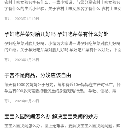
农村土味女孩名字有什么，一篇小知识，与您分享农村土味女孩名
字有什么的生活小经验，关于农村土味女孩名字有什么 农村土味女
孩名字有哪些，很不错的经验小知识，建议收藏哦！ 1、狗蛋 2、…
育儿
2023年1月19日
孕妇吃芹菜对胎儿好吗 孕妇吃芹菜有什么好处
孕妇吃芹菜对胎儿好吗，小编为大家讲一讲孕妇吃芹菜对胎儿好吗
的介绍，关于孕妇吃芹菜对胎儿好吗 孕妇吃芹菜有什么好处，下面
为详细的介绍。 1、怀孕吃芹菜对宝宝好，芹菜中含有丰富的维
育儿
2023年1月26日
孕…
子宫不是商品，分娩应该自由
每天有1000名妈妈死于分娩，每年有近10w妈妈在生产时死亡，怀
孕后有200多天需要拖着沉重的身躯艰难行走。 孕吐、便秘、痔
疮、失眠、盗汗、盆腔和耻骨被强行撑开、产 每天有1000…
育儿
2023年5月29日
宝宝入园哭闹怎么办 解决宝宝哭闹的妙方
宝宝入园哭闹怎么办，世上无难事，要解决宝宝入园哭闹问题，辣