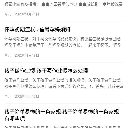
妈营小编有妙招哦！ 宝宝入园哭闹怎么办 宝宝成长到一定年龄就要
进入幼儿园，面对陌生的环境他们常有哭闹，究竟有没有方法解决
育儿
2023年4月24日
宝…
怀孕初期症状 7信号孕妈须知
怀孕初期症状，对于初次怀孕的妈妈来说，有哪些症状是提示已经
怀孕了呢？小编整理了一些怀孕初期的症状，一起来了解下。 怀孕
初期症状 呕吐是怀孕初期最明显的症状，除了这个还有哪些呢？看
育儿
2023年4月19日
看…
孩子做作业慢 孩子写作业慢怎么处理
孩子做作业慢，关于孩子做作业慢的相关知识，关于孩子做作业慢
孩子写作业慢怎么处理，请看下面详细的介绍。 1、首先，让孩子清
楚地定义每天什么时候完成作业。家庭作业时间应该 孩子做作业…
育儿
2023年1月16日
孩子简单易懂的十条家规 孩子简单易懂的十条家规
有哪些呢
孩子简单易懂的十条家规，小编带来的是孩子简单易懂的十条家规