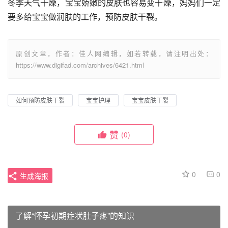
冬季天气干燥，宝宝娇嫩的皮肤也容易变干燥，妈妈们一定
要多给宝宝做润肤的工作，预防皮肤干裂。
原创文章，作者：佳人网编辑，如若转载，请注明出处：
https://www.digifad.com/archives/6421.html
如何预防皮肤干裂
宝宝护理
宝宝皮肤干裂
赞
(0)
0
0
生成海报
了解“怀孕初期症状肚子疼”的知识