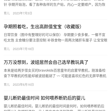
针 孕期开始泡，看了各种各样的生产帖，内心一定要顺产，因为恢
复快。但是又特别害怕顺转剖。我家 我要吹爆无痛分娩！想顺产的
育儿
2023年7月3日
小…
孕期照着吃，生出高颜值宝宝（收藏版）
日常饮食（图中有整理好的可以保存） 孕期要少食多餐，一餐不宜
吃太饱 主食糖分要注意控制 补铁食物一周两次猪肝车厘子 让宝宝眼
睛又黑又大的食物:胡萝卜，菠菜， 日常饮食（图中有整理好…
育儿
2023年7月18日
万万没想到，波妞居然会自己选早教玩具了
本来是给两岁侄女买的bravokids百思童年的启蒙早教机，刚准备检
查下早教机的性能却被波妞截胡了 〰 可能是喜欢红色的无屏早教机
身，波妞抱着不肯放，还伸手就去抓玩 本来是给两岁侄…
育儿
2023年6月16日
婴儿断奶最佳时间 如何喂养断奶后的婴儿
婴儿断奶最佳时间，婴儿断奶的最佳时间是何时，如何喂养断奶后