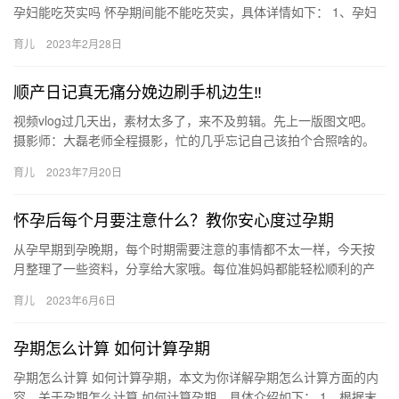
孕妇能吃芡实吗 怀孕期间能不能吃芡实，具体详情如下： 1、孕妇
能吃芡实。芡实是一种健康的中药材，对于孕妇并无副作 孕妇能
育儿
2023年2月28日
吃…
顺产日记真无痛分娩边刷手机边生‼
视频vlog过几天出，素材太多了，来不及剪辑。先上一版图文吧。
摄影师：大磊老师全程摄影，忙的几乎忘记自己该拍个合照啥的。
宝宝在2021年7月7日7点15分出生，体重 视频vlo…
育儿
2023年7月20日
怀孕后每个月要注意什么？教你安心度过孕期
从孕早期到孕晚期，每个时期需要注意的事情都不太一样，今天按
月整理了一些资料，分享给大家哦。每位准妈妈都能轻松顺利的产
下小宝宝！#孕期日记#孕期日常#孕期护 从孕早期到孕晚期，每个
育儿
2023年6月6日
时…
孕期怎么计算 如何计算孕期
孕期怎么计算 如何计算孕期，本文为你详解孕期怎么计算方面的内
容，关于孕期怎么计算 如何计算孕期，具体介绍如下： 1、根据末