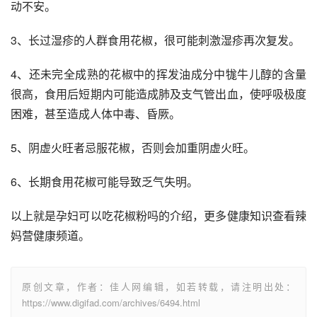
动不安。
3、长过湿疹的人群食用花椒，很可能刺激湿疹再次复发。
4、还未完全成熟的花椒中的挥发油成分中牻牛儿醇的含量
很高，食用后短期内可能造成肺及支气管出血，使呼吸极度
困难，甚至造成人体中毒、昏厥。
5、阴虚火旺者忌服花椒，否则会加重阴虚火旺。
6、长期食用花椒可能导致乏气失明。
以上就是孕妇可以吃花椒粉吗的介绍，更多健康知识查看辣
妈营健康频道。
原创文章，作者：佳人网编辑，如若转载，请注明出处：
https://www.digifad.com/archives/6494.html