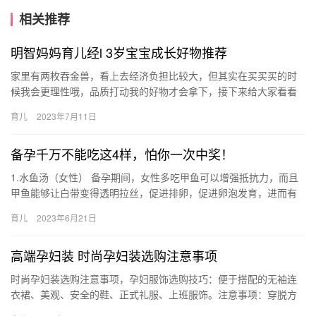
相关推荐
明智妈妈育儿经l 3岁宝宝成长好物推荐
家里有两枚吞金兽，看上去经济负担比较大，但其实在买买买的时
候我会更理性哦，品质打动我的好物才会拿下，接下来给大家看看
我最近get的育儿好物吧！ Swisse斯维诗 家里有两枚吞金兽…
育儿
2023年7月11日
备孕千万不能吃这4样，怕你一次中奖！
1.水鱼汤（女性） 备孕期间，女性多吃甲鱼可以增强抵抗力，而且
甲鱼能够让白带变得透明拉丝，促进排卵，促进卵泡发育，进而有
助于提高受孕率。 2. 黑豆（女性） 1.水鱼汤（女性） 备…
育儿
2023年6月21日
高端孕妇装 时尚孕妇装选购注意事项
时尚孕妇装选购注意事项，孕妇服饰选购技巧：便于搭配的无袖连
衣裙、美观、安全的鞋、正式礼服、上班服饰。注意事项：穿脱方
便、感觉宽松、易于活动、具有保温性和吸湿性、易于洗涤。 时尚