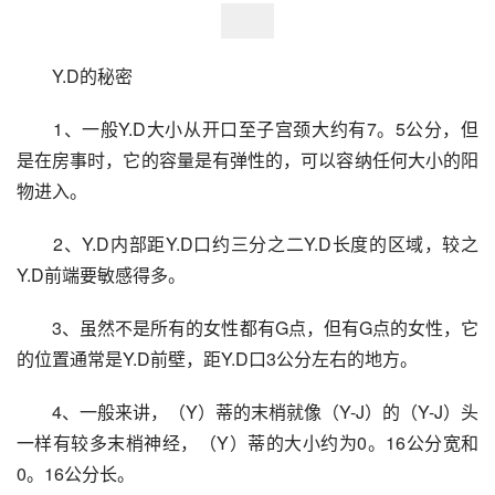
　　Y.D的秘密
　　1、一般Y.D大小从开口至子宫颈大约有7。5公分，但
是在房事时，它的容量是有弹性的，可以容纳任何大小的阳
物进入。
　　2、Y.D内部距Y.D口约三分之二Y.D长度的区域，较之
Y.D前端要敏感得多。
　　3、虽然不是所有的女性都有G点，但有G点的女性，它
的位置通常是Y.D前壁，距Y.D口3公分左右的地方。
　　4、一般来讲，（Y）蒂的末梢就像（Y-J）的（Y-J）头
一样有较多末梢神经，（Y）蒂的大小约为0。16公分宽和
0。16公分长。