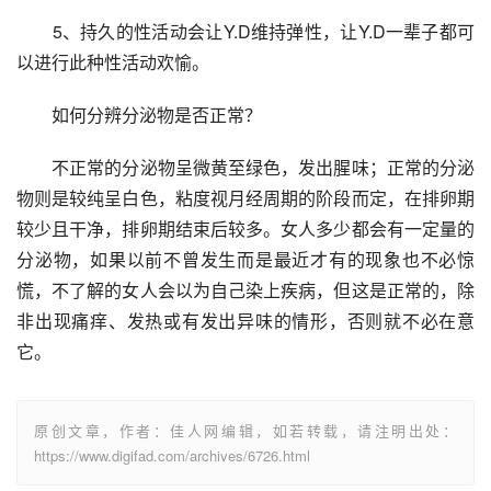
　　5、持久的性活动会让Y.D维持弹性，让Y.D一辈子都可
以进行此种性活动欢愉。
　　如何分辨分泌物是否正常？
　　不正常的分泌物呈微黄至绿色，发出腥味；正常的分泌
物则是较纯呈白色，粘度视月经周期的阶段而定，在排卵期
较少且干净，排卵期结束后较多。女人多少都会有一定量的
分泌物，如果以前不曾发生而是最近才有的现象也不必惊
慌，不了解的女人会以为自己染上疾病，但这是正常的，除
非出现痛痒、发热或有发出异味的情形，否则就不必在意
它。
原创文章，作者：佳人网编辑，如若转载，请注明出处：
https://www.digifad.com/archives/6726.html