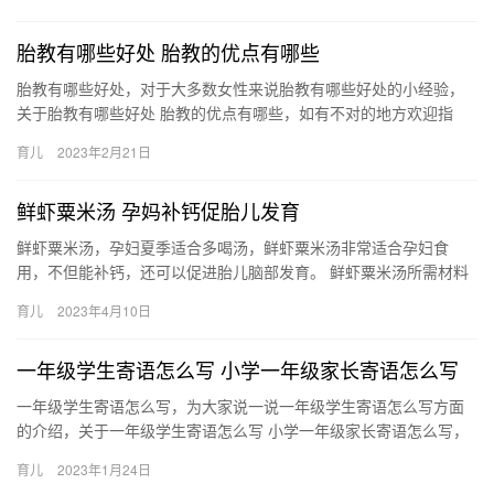
胎教有哪些好处 胎教的优点有哪些
胎教有哪些好处，对于大多数女性来说胎教有哪些好处的小经验，
关于胎教有哪些好处 胎教的优点有哪些，如有不对的地方欢迎指
正！ 1、由于受过胎教的宝宝感音能力较好，每当听到母亲 胎教有
育儿
2023年2月21日
哪…
鲜虾粟米汤 孕妈补钙促胎儿发育
鲜虾粟米汤，孕妇夏季适合多喝汤，鲜虾粟米汤非常适合孕妇食
用，不但能补钙，还可以促进胎儿脑部发育。 鲜虾粟米汤所需材料
原料：虾，粟米 配料：橄榄油，盐 鲜虾粟米汤的做 鲜虾粟米汤 …
育儿
2023年4月10日
一年级学生寄语怎么写 小学一年级家长寄语怎么写
一年级学生寄语怎么写，为大家说一说一年级学生寄语怎么写方面
的介绍，关于一年级学生寄语怎么写 小学一年级家长寄语怎么写，
下面小编为您详细解答 成绩只能代表过去，希望新的学期里有 一
育儿
2023年1月24日
年…