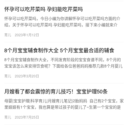
怀孕可以吃芹菜吗 孕妇能吃芹菜吗
怀孕可以吃芹菜吗，今日小编为你讲解怀孕可以吃芹菜吗方面的介
绍，关于怀孕可以吃芹菜吗 孕妇能吃芹菜吗，接下来小编就来介
绍。 1、孕妇是可以吃芹菜的吗，芹菜是个好东西，所以回答 怀孕
育儿
2023年1月12日
可…
8个月宝宝辅食制作大全 5个月宝宝最合适的辅食
8个月宝宝辅食制作大全，不同发育阶段的宝宝食谱不同，8个月的
宝宝该怎么来安排饮食呢？下面给各位爸爸妈妈推荐几款8个月婴儿
辅食食谱大全，学习下怎么制作哦！ 8个月宝宝辅食制作大全 由…
育儿
2023年3月20日
月嫂看了都会震惊的育儿技巧！宝宝护理50条
母婴|宝宝护理|科学育儿|月嫂育儿笔记|2胎妈妈 自己有2个宝宝，家
里姐姐有1个宝宝，我也算是带过孩子的婴儿了~生第一个宝宝的是
家里请过一段时间的月，那时候怕没 母婴|宝宝护理|…
育儿
2023年7月25日