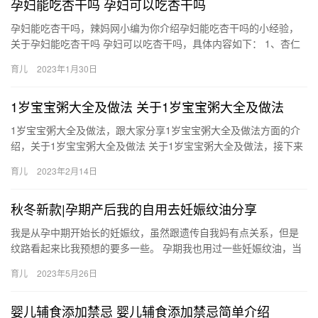
孕妇能吃杏干吗 孕妇可以吃杏干吗
孕妇能吃杏干吗，辣妈网小编为你介绍孕妇能吃杏干吗的小经验，
关于孕妇能吃杏干吗 孕妇可以吃杏干吗，具体内容如下： 1、杏仁
香脆可口，杏干品尝起来酸酸甜甜，而且是性热的食品， 孕妇能
育儿
2023年1月30日
吃…
1岁宝宝粥大全及做法 关于1岁宝宝粥大全及做法
1岁宝宝粥大全及做法，跟大家分享1岁宝宝粥大全及做法方面的介
绍，关于1岁宝宝粥大全及做法 关于1岁宝宝粥大全及做法，接下来
分享详细内容。 1、鹌鹑粥 材料：大米30克，净鹌鹑1只，…
育儿
2023年2月14日
秋冬新款|孕期产后我的自用去妊娠纹油分享
我是从孕中期开始长的妊娠纹，虽然跟遗传自我妈有点关系，但是
纹路看起来比我预想的要多一些。 孕期我也用过一些妊娠纹油，当
时还是大概有点了解的。长出妊娠纹 我是从孕中期开始长的妊娠
育儿
2023年5月26日
纹，…
婴儿辅食添加禁忌 婴儿辅食添加禁忌简单介绍