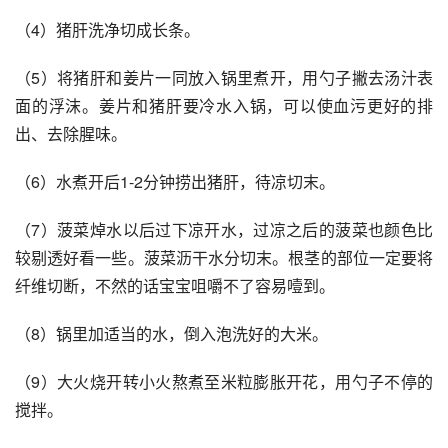
（4）猪肝洗净切成长条。
（5）将猪肝和姜片一同放入锅里煮开，用勺子撇去汤汁表
面的浮沫。姜片和猪肝要冷水入锅，可以使血污更好的排
出、去除腥味。
（6）水煮开后1-2分钟捞出猪肝，待凉切末。
（7）菠菜焯水以后过下凉开水，过凉之后的菠菜也颜色比
较剔透好看一些。菠菜沥干水分切末。根茎的部位一定要将
纤维切断，不然的话宝宝咀嚼不了容易噎到。
（8）锅里加适当的水，倒入泡洗好的大米。
（9）大火烧开转小火熬煮至米粒膨胀开花，用勺子不停的
搅拌。