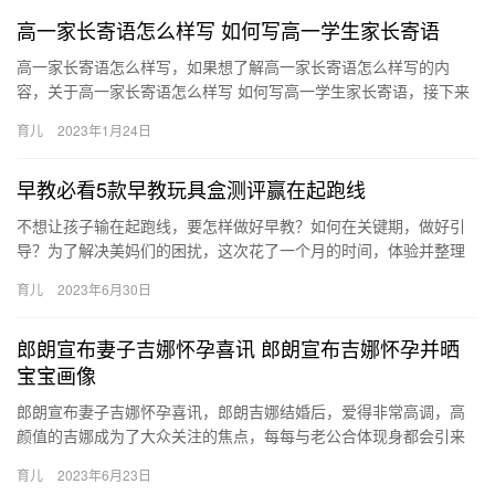
高一家长寄语怎么样写 如何写高一学生家长寄语
高一家长寄语怎么样写，如果想了解高一家长寄语怎么样写的内
容，关于高一家长寄语怎么样写 如何写高一学生家长寄语，接下来
一起来看看吧。 你很优秀，但是，一个人无论有多大的学问，始 高
育儿
2023年1月24日
一…
早教必看5款早教玩具盒测评赢在起跑线
不想让孩子输在起跑线，要怎样做好早教？如何在关键期，做好引
导？为了解决美妈们的困扰，这次花了一个月的时间，体验并整理
了5款热门线上早教以及早教盒子，本 不想让孩子输在起跑线，要怎
育儿
2023年6月30日
样…
郎朗宣布妻子吉娜怀孕喜讯 郎朗宣布吉娜怀孕并晒
宝宝画像
郎朗宣布妻子吉娜怀孕喜讯，郎朗吉娜结婚后，爱得非常高调，高
颜值的吉娜成为了大众关注的焦点，每每与老公合体现身都会引来
热议。吉娜婀娜多姿的身材，也一度成为网络热议的焦点。在结婚
育儿
2023年6月23日
之 郎…