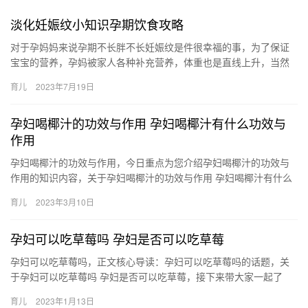
淡化妊娠纹小知识孕期饮食攻略
对于孕妈妈来说孕期不长胖不长妊娠纹是件很幸福的事，为了保证
宝宝的营养，孕妈被家人各种补充营养，体重也是直线上升，当然
这个和个人体质有一定关系 我自己怀 对于孕妈妈来说孕期不长胖不
育儿
2023年7月19日
长…
孕妇喝椰汁的功效与作用 孕妇喝椰汁有什么功效与
作用
孕妇喝椰汁的功效与作用，今日重点为您介绍孕妇喝椰汁的功效与
作用的知识内容，关于孕妇喝椰汁的功效与作用 孕妇喝椰汁有什么
功效与作用，接下来小编为网友介绍。 1、孕期喝椰汁是有利于健
育儿
2023年3月10日
…
孕妇可以吃草莓吗 孕妇是否可以吃草莓
孕妇可以吃草莓吗，正文核心导读：孕妇可以吃草莓吗的话题，关
于孕妇可以吃草莓吗 孕妇是否可以吃草莓，接下来带大家一起了
解。 1、孕妇可以吃草莓，草莓含有丰富的维生素C，它的含 孕妇
育儿
2023年1月13日
可…