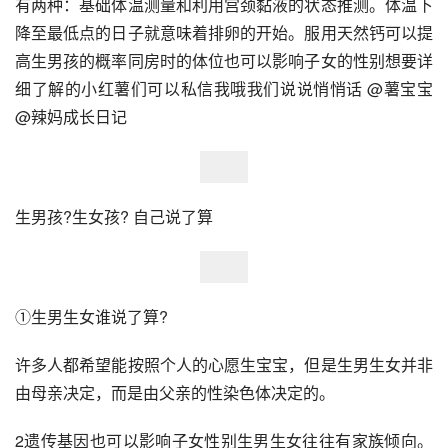
有两种：基础体温测量和利用宫颈黏液的状态推测。体温下
降至最低点的日子就意味着排卵的开始。服用天然钙可以提
高生男孩的概率同房时的体位也可以影响子女的性别想要详
细了解的小红薯们可以私信我哦我们说说悄悄话 @薯宝宝 
@辣妈成长日记
生男孩?生女孩? 自己说了算
①生男生女谁说了算?
许多人都希望能按照个人的心愿生宝宝，但是生男生女并非
由母亲决定，而是由父亲的性染色体决定的。
2遗传基因也可以影响子女性别生男生女往往有家族倾向。