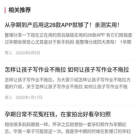
相关推荐
从孕期到产后用这28款APP就够了！亲测实用！
整理分享一下现在正在用的而且敲级实用的28款APP 有它们陪我度
过孕期会很安心尤其是对于新手妈妈 我整理分成四大类啦！ 1孕期
科普 对于新手妈妈，尤其像我毫无准备 整理分享一下现在…
育儿
2023年6月9日
怎样让孩子写作业不拖拉 如何让孩子写作业不拖拉
怎样让孩子写作业不拖拉，为大家介绍怎样让孩子写作业不拖拉方
面的介绍，关于怎样让孩子写作业不拖拉 如何让孩子写作业不拖
拉，接下来一起来看看吧。 1、陪伴。认真地陪伴在孩子跟前和他一
育儿
2023年1月17日
…
孕期日常不花冤枉钱，在家拍出好看孕妇照
相信很多妈妈跟我一样，怀孕之后就想拍一套孕妇照作为孕期纪
念，毕竟一辈子可能就这一次。我是孕中期的时候在影楼订的孕妇
照，顺便把宝宝照也定了，到了8个月的 相信很多妈妈跟我一样，怀