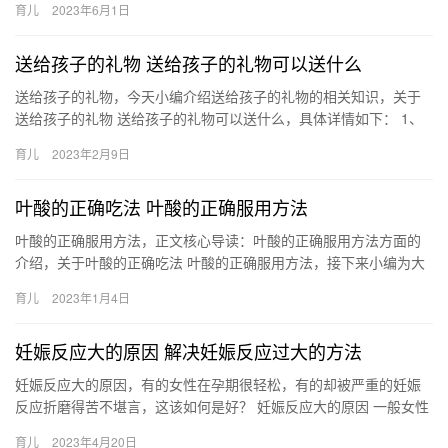
育儿
2023年6月1日
孕之…
送给孩子的礼物 送给孩子的礼物可以送什么
送给孩子的礼物，今天小编介绍送给孩子的礼物的相关知识，关于
送给孩子的礼物 送给孩子的礼物可以送什么，具体详情如下： 1、
儿童手表。很多家长都会给自己的宝贝戴上一款卡通又可 送给孩
育儿
2023年2月9日
子…
叶酸的正确吃法 叶酸的正确服用方法
叶酸的正确服用方法，正文核心导读：叶酸的正确服用方法方面的
介绍，关于叶酸的正确吃法 叶酸的正确服用方法，接下来小编为大
家介绍。 1、女性计划怀孕，补充叶酸的时候，要在怀孕的头 叶
育儿
2023年1月4日
酸…
妊娠反应大的原因 解决妊娠反应过大的方法
妊娠反应大的原因，有的女性在孕期很轻松，有的却被严重的妊娠
反应折磨得苦不堪言，这该如何是好？ 妊娠反应大的原因 一般女性
在怀孕后都会出现妊娠反应，但妊娠反应过大则会令孕妇十分难
育儿
2023年4月20日