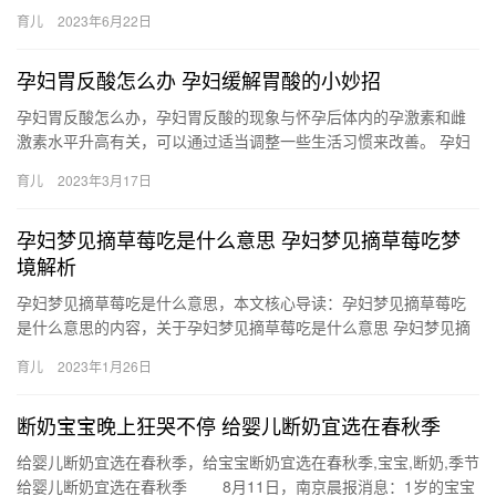
不多说了，女孩牙齿如果有问题最好 结婚一年，商量着觉得差不多
育儿
2023年6月22日
要…
孕妇胃反酸怎么办 孕妇缓解胃酸的小妙招
孕妇胃反酸怎么办，孕妇胃反酸的现象与怀孕后体内的孕激素和雌
激素水平升高有关，可以通过适当调整一些生活习惯来改善。 孕妇
胃反酸怎么办 日常生活中，有些人胸部常出现“烧心”，感到有一
育儿
2023年3月17日
股…
孕妇梦见摘草莓吃是什么意思 孕妇梦见摘草莓吃梦
境解析
孕妇梦见摘草莓吃是什么意思，本文核心导读：孕妇梦见摘草莓吃
是什么意思的内容，关于孕妇梦见摘草莓吃是什么意思 孕妇梦见摘
草莓吃梦境解析，接下来小编为网友介绍。 1、孕妇梦见摘草莓来
育儿
2023年1月26日
吃…
断奶宝宝晚上狂哭不停 给婴儿断奶宜选在春秋季
给婴儿断奶宜选在春秋季，给宝宝断奶宜选在春秋季,宝宝,断奶,季节
给婴儿断奶宜选在春秋季 8月11日，南京晨报消息：1岁的宝宝