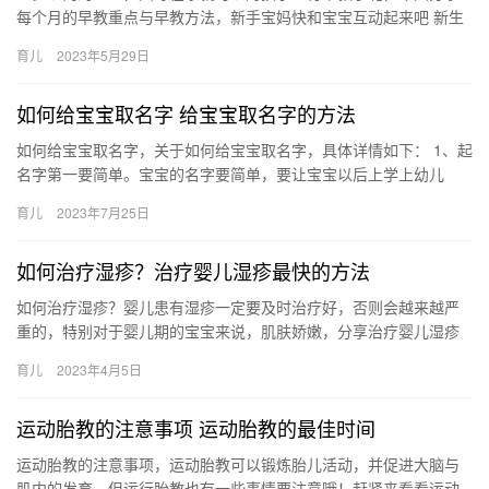
每个月的早教重点与早教方法，新手宝妈快和宝宝互动起来吧 新生
儿 早教重点：视觉能力、触觉敏感性 一岁以内的宝宝，父母在家
育儿
2023年5月29日
就…
如何给宝宝取名字 给宝宝取名字的方法
如何给宝宝取名字，关于如何给宝宝取名字，具体详情如下： 1、起
名字第一要简单。宝宝的名字要简单，要让宝宝以后上学上幼儿
园，写起自己的名字来就没有那么烦恼了，比方陈希和陈曦 如何给
育儿
2023年7月25日
宝…
如何治疗湿疹？治疗婴儿湿疹最快的方法
如何治疗湿疹？婴儿患有湿疹一定要及时治疗好，否则会越来越严
重的，特别对于婴儿期的宝宝来说，肌肤娇嫩，分享治疗婴儿湿疹
最快的方法，看看吧。 如何治疗湿疹？ 婴儿湿疹是过敏性的皮肤炎
育儿
2023年4月5日
症…
运动胎教的注意事项 运动胎教的最佳时间
运动胎教的注意事项，运动胎教可以锻炼胎儿活动，并促进大脑与
肌内的发育，但运行胎教也有一些事情要注意哦！赶紧来看看运动