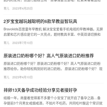
胎教的注意事项。 运动胎教的注意事项 运动胎教对胎儿与孕妇都有
育儿
2023年4月25日
很…
2岁宝宝越玩越聪明的6款早教益智玩具
Bravokids百思童年早教机 解决宝宝爱看手机电视的早教神器。无屏
启蒙和芯片感应是它的一大亮点，题材教具丰富、中英双语切换和
玩法多样最打动我。除了日常的动物、 Bravokid…
育儿
2023年7月10日
原装进口奶粉哪个好？高人气原装进口奶粉推荐
原装进口奶粉哪个好？原装进口奶粉哪个好？高人气原装进口奶粉
推荐给你，助你轻松购到好的进口奶粉。 原装进口奶粉哪个好？ 现
在有越来越多的家长会为宝宝选择进口奶粉，因为进口奶粉的品质
育儿
2023年4月10日
与…
排卵13天备孕成功经验分享见者接好孕
结婚一年，商量着觉得差不多要个小宝宝了就开启了备孕之路…备
孕提前3个月男女戒烟戒酒，不拍片不吃药，共同吃叶酸这个常识就