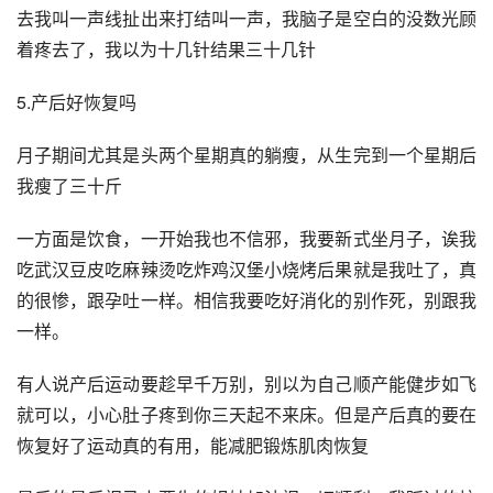
去我叫一声线扯出来打结叫一声，我脑子是空白的没数光顾
着疼去了，我以为十几针结果三十几针
5.产后好恢复吗
月子期间尤其是头两个星期真的躺瘦，从生完到一个星期后
我瘦了三十斤
一方面是饮食，一开始我也不信邪，我要新式坐月子，诶我
吃武汉豆皮吃麻辣烫吃炸鸡汉堡小烧烤后果就是我吐了，真
的很惨，跟孕吐一样。相信我要吃好消化的别作死，别跟我
一样。
有人说产后运动要趁早千万别，别以为自己顺产能健步如飞
就可以，小心肚子疼到你三天起不来床。但是产后真的要在
恢复好了运动真的有用，能减肥锻炼肌肉恢复