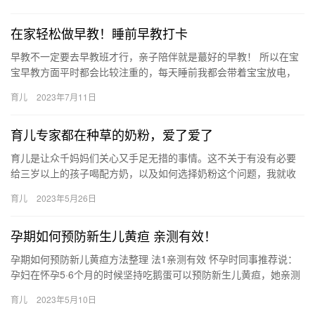
理…
在家轻松做早教！睡前早教打卡
早教不一定要去早教班才行，亲子陪伴就是蕞好的早教！ 所以在宝
宝早教方面平时都会比较注重的，每天睡前我都会带着宝宝放电，
带宝宝学习一些早教知识！ 每天洗完 早教不一定要去早教班才行，
育儿
2023年7月11日
…
育儿专家都在种草的奶粉，爱了爱了
育儿是让众千妈妈们关心又手足无措的事情。这不关于有没有必要
给三岁以上的孩子喝配方奶，以及如何选择奶粉这个问题，我就收
到不少妈妈的提问，今天在这里统一给 育儿是让众千妈妈们关心又
育儿
2023年5月26日
手足…
孕期如何预防新生儿黄疸 亲测有效！
孕期如何预防新儿黄疸方法整理 法1亲测有效 怀孕时同事推荐说：
孕妇在怀孕5·6个月的时候坚持吃鹅蛋可以预防新生儿黄疸，她亲测
有效。 于是我在孕5-6个时就开始吃鹅 孕期如何预防新儿…
育儿
2023年5月10日