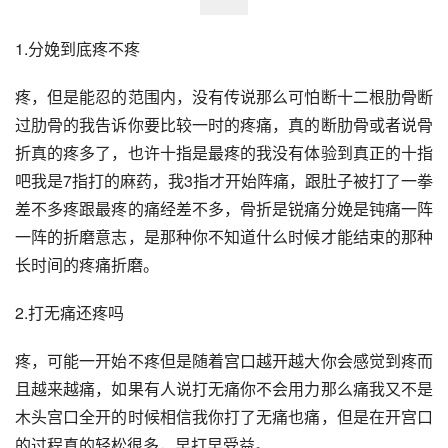
1.分娩到底疼不疼
疼，但是能忍的范围内，没有传说那么可怕断十二根肋骨断
过肋骨的我告诉你要比较一时的疼痛，真的断肋骨或者说骨
折真的疼多了，也许十指是最疼的我没有体验到真正的十指
吧我是7指打的麻药，我3指才开始阵痛，跟肚子被打了一拳
差不多疼跟最疼的痛经差不多，骨折是锐痛分娩是钝痛一阵
一阵的折磨意志，是那种你不知道什么时候才能结束的那种
长时间的疼痛折磨。
2.打无痛还疼吗
疼，可能一开始不疼但是随着宫口越开越大你会感觉到疼而
且越来越痛，如果有人说打无痛你不会用力那么痛我又不是
木头宫口全开的时候相信我你打了无痛也痛，但是在开宫口
的过程真的轻松很多，早打早受益。