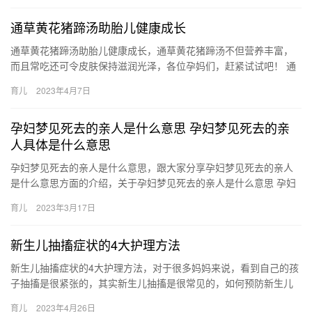
通草黄花猪蹄汤助胎儿健康成长
通草黄花猪蹄汤助胎儿健康成长，通草黄花猪蹄汤不但营养丰富，
而且常吃还可令皮肤保持滋润光泽，各位孕妈们，赶紧试试吧！ 通
草黄花猪蹄汤所需材料 原料：通草，猪蹄，黄花菜 配料：盐，味
育儿
2023年4月7日
精…
孕妇梦见死去的亲人是什么意思 孕妇梦见死去的亲
人具体是什么意思
孕妇梦见死去的亲人是什么意思，跟大家分享孕妇梦见死去的亲人
是什么意思方面的介绍，关于孕妇梦见死去的亲人是什么意思 孕妇
梦见死去的亲人具体是什么意思，下面小编为您详细解答 1、孕妇
育儿
2023年3月17日
梦…
新生儿抽搐症状的4大护理方法
新生儿抽搐症状的4大护理方法，对于很多妈妈来说，看到自己的孩
子抽搐是很紧张的，其实新生儿抽搐是很常见的，如何预防新生儿
抽搐的症状呢，这4个方法轻松能解决。 新生儿抽搐症状的4大护
育儿
2023年4月26日