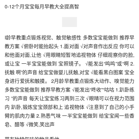
0-12个月宝宝每月早教大全提高智
I龄早教重点锻炼视觉、触觉敏感性 多数宝宝能做到 推荐早
教方案 √俯卧时能抬起头 1.面对面 √对声音作出反应 你可以
和他面对面,让他 √用眼睛短暂地追视物体 仔细观察你的脸,
或让宝 一半宝宝能做到 宝照镜子。 √能发出“鸣鸣”或“啊 2.
抚触 啊”的声音 给宝宝做婴儿抚触,对宝 √能看黑白图案 宝全
身进行爱抚和触摸。 2月龄早教重点锻炼大动作、嗅觉能力 
多数宝宝能做到 推荐早教方案 √能发出“咚收”“咕咕 1.趴卧练
习 ”的声音 每天让宝宝练习两到三次 √眼晴可以在视力范围
内 趴卧,锻炼宝宝颈部和上 追视物体 √注意到了自己的小手 
臂的肌肉力量 2.熟悉气味 一半宝宝能做到 给宝宝闻一些香
皂、醋等 √微笑,笑出声