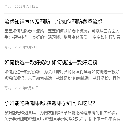
轻松的在家早教呢？ 宝宝喜欢简单易 早教现在是一种趋势！很多
育儿
2023年7月12日
父…
流感知识宣传及预防 宝宝如何预防春季流感
宝宝如何预防春季流感，宝宝如何预防春季流感，可以从三方面入
手：接种疫苗、良好的生活习惯、增强身体素质。 宝宝如何预防春
季流感 春风忽如一夜吹来，万物复苏，随着气温的变暖湿气的加
育儿
2023年3月21日
重，…
如何挑选一款好奶粉 如何挑选一款好奶粉
如何挑选一款好奶粉，为关注辣妈营的网友们详解如何挑选一款好
奶粉的知识，关于如何挑选一款好奶粉 如何挑选一款好奶粉，具体
详情如下： 1、观察奶粉自身外观：如果奶粉均匀的质地，颗 如
育儿
2023年2月15日
何…
孕妇能吃释迦果吗 释迦果孕妇可以吃吗？
孕妇能吃释迦果吗，为网友们解答孕妇能吃释迦果吗的相关经验，
关于孕妇能吃释迦果吗 释迦果孕妇可以吃吗？，接下来一起来看看
吧。 1、孕妇可以吃释迦果，因为释迦果营养丰富，对于孕 孕妇