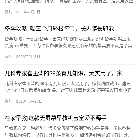
妈产力和心理因素。 所以， 想要好生养，先天看骨盆，后天用这些
方法来助攻更重要： 01、孕期再懒也 除了骨盆，影响准妈妈顺…
育儿
2023年7月3日
备孕攻略 |喝三个月轻松怀宝，长内膜长卵泡
备孕攻略，一说到备孕，出来的功课都是豆浆，说明备孕期喝豆浆
真滴hin重要！因为许多备孕很久都还没有结婚的集美要不就是子宫
内膜薄，要不就是卵泡不好等等。所以食疗便成了 备孕攻略 一说…
育儿
2023年5月8日
儿科专家崔玉涛的36条育儿知识，太实用了，家
儿科专家崔玉涛的36条育儿知识，太实用了，家长请收藏 1、建议
宝宝6个月以后添加辅食 品、对于婴儿营养米粉,还是建议用水冲调
3、观察婴儿是否能接受某种辅食需要至 儿科专家崔玉涛的…
育儿
2023年5月26日
在家早教|这款无屏幕早教机宝宝爱不释手
早教现在是一种趋势！很多父母都了解到早教的重要性，所以各种
早教机构遍布，早教玩具也种类繁多！ 如何选到合适的早教玩具，