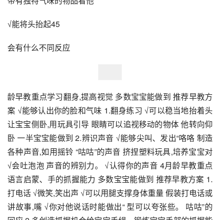
带有独特气味的物品看他
√能将头抬起45
会有什么不同反应
龄早教重点学习翻身,提高视觉 多数宝宝能做到 推荐早教方
案 √能够认出你的脸和气味 1.翻身练习 √可以稳当地抬着头 
让宝宝侧卧,用玩具引导 眼睛可以追视移动的物体 他转向仰
卧 一半宝宝能做到 2.辨识声音 √能够尖叫、发出“咯咯 制造
各种声音,如用摇铃 “咕咕”的声音 挤捏塑料玩具,培养宝宝对 
√会吐泡泡 声音的辨别力。 √认得你的声音 4月龄早教重点
语言启蒙、手的抓握能力 多数宝宝能做到 推荐早教方案 1.
打电话 √微笑,笑出声 √可以用腿支撑身体重量 假装打电话或
讲故事,嘴 √你对他说话时能做出“ 型可以夸张些。 咕咕”的