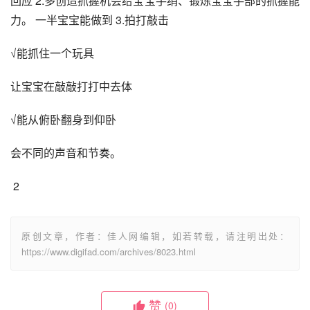
回应 2.多创造抓握机会给宝宝手绢、锻炼宝宝手部的抓握能
力。 一半宝宝能做到 3.拍打敲击
√能抓住一个玩具
让宝宝在敲敲打打中去体
√能从俯卧翻身到仰卧
会不同的声音和节奏。
 2
原创文章，作者：佳人网编辑，如若转载，请注明出处：
https://www.digifad.com/archives/8023.html
赞
(0)