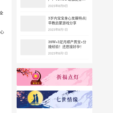
参与北体大专业普拉提教
2023年8月9日
练培训
全
3岁内宝宝身心发展特点|
早教启蒙游戏分享
2023年8月1日
心
39W+3足月顺产男宝+分
娩经验！还愿接好孕！
2023年8月1日