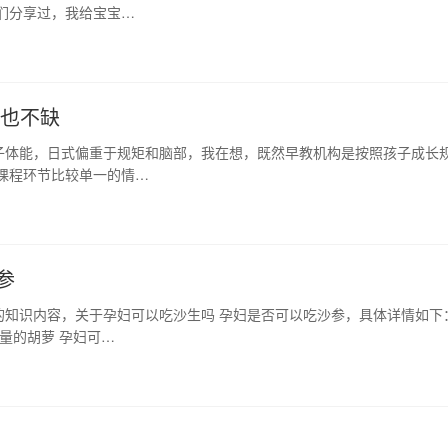
们分享过，我给宝宝…
个也不缺
子体能，日式偏重于规矩和脑部，我在想，既然早教机构是按照孩子成长
课程环节比较单一的情…
参
的知识内容，关于孕妇可以吃沙生吗 孕妇是否可以吃沙参，具体详情如下
量的胡萝 孕妇可…
？