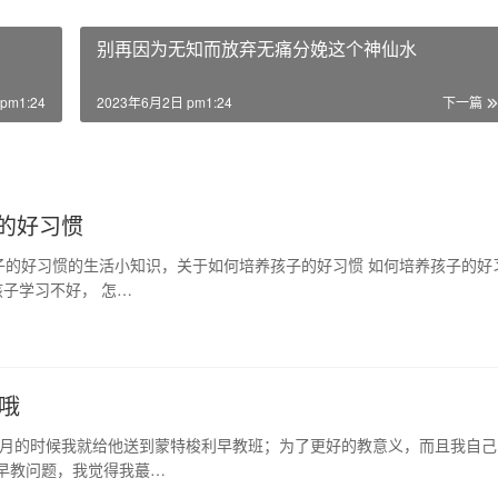
别再因为无知而放弃无痛分娩这个神仙水
pm1:24
2023年6月2日 pm1:24
下一篇
的好习惯
子的好习惯的生活小知识，关于如何培养孩子的好习惯 如何培养孩子的好
子学习不好， 怎…
哦
个月的时候我就给他送到蒙特梭利早教班；为了更好的教意义，而且我自己
早教问题，我觉得我蕞…