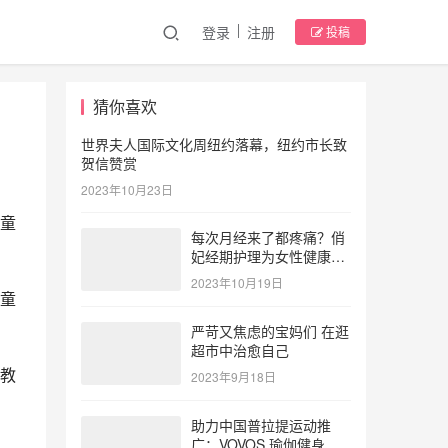
登录
注册
投稿
猜你喜欢
世界夫人国际文化周纽约落幕，纽约市长致
贺信赞赏
2023年10月23日
童
每次月经来了都疼痛？俏
妃经期护理为女性健康护
航
2023年10月19日
童
严苛又焦虑的宝妈们 在逛
超市中治愈自己
教
2023年9月18日
助力中国普拉提运动推
广：VOVOS 瑜伽健身服