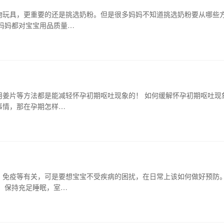
物玩具，更重要的还是挑选奶粉。但是很多妈妈不知道挑选奶粉要从哪些
妈妈都对宝宝用品质量…
用姜片等方法都是能减轻怀孕初期呕吐现象的！ 如何缓解怀孕初期呕吐现
事情，那在孕期怎样…
，免疫等有关，可是要想宝宝不受疾病的困扰，在日常上该如何做好预防
，保持充足睡眠，室…