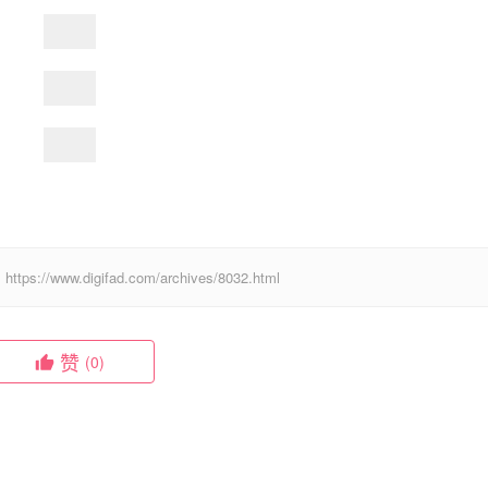
digifad.com/archives/8032.html
赞
(0)