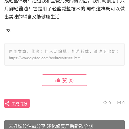
成轻盐体质！经过我和宝爸几天的努力后，我们就锁定了六
月鲜轻酱油！它是用了轻盐减盐技术的同时,这样既可以做
出美味的辅食又能健康生活
 23
原创文章，作者：佳人网编辑，如若转载，请注明出处：
https://www.digifad.com/archives/8132.html
赞
(0)
0
0
生成海报
去妊娠纹油霜分享 淡化修复产后新款孕期