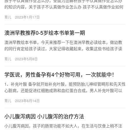
孩子不认真做作业怎么办，全面为您解析孩子不认真做作业怎么办
的知识内容，关于孩子不认真做作业怎么办 孩子不认真做作业如何
改善，下面为详细的介绍。 1、给孩子一个舒适的环境儿童写作业
育儿
2023年1月17日
…
澳洲早教推荐0-5岁绘本书单第一期
澳洲早教绘本书单，今天来推荐一下在澳洲早教必读绘本，做幼教
的同行肯定给孩子读过，大家记得收藏起来，收集这些书给孩子读
起来 我支持纸质印刷书，纸质书对孩子太重要了，有太多 澳洲早教
育儿
2023年5月8日
绘…
学医说，男性备孕有4个好物可用，一次就能中！
1、补充叶酸 备孕就开始补充叶酸，能预防胎儿神经管畸形和先天性
心脏病，还能促进红细胞成熟和血红蛋白合成。男人补充叶酸可以
增加米青子的质量，减少染色体缺陷 1、补充叶酸 备孕就开始补…
育儿
2023年6月14日
小儿腹泻病因 小儿腹泻的治疗方法
小儿腹泻病因，孩子的肠胃功能不如大人，在生活与饮食上稍不注