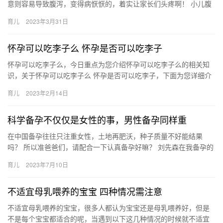
意则容易导致腹泻，变得病恹恹的，着实让家长们头疼啊！ 小儿腹
泻病因 今天辣妈营小编将为家长们阐述小儿腹泻到底是由哪些原因
育儿
2023年3月31日
引…
怀孕可以吃李子么 怀孕是否可以吃李子
怀孕可以吃李子么，今日重点为您介绍怀孕可以吃李子么的相关知
识，关于怀孕可以吃李子么 怀孕是否可以吃李子，下面为您详细介
绍 1、怀孕可以吃李子。李子营养丰富，果实中含糖、微量 怀孕
育儿
2023年2月14日
可…
科学备孕不仅仅是女性的事，男性备孕同样重
在中国备孕往往只注重女性，土地再肥沃，种子质量不好能结果
吗？ 所以准爸爸们，请配合一下认真备孕好嘛？ 刘先森在我备孕的
时候还算配合，买了很多了备孕的保健 在国内备孕往往只注重女
育儿
2023年7月10日
性，…
不适宜母乳喂养的宝宝 四种情况需注意
不适宜母乳喂养的宝宝，很多人都认为宝宝还是母乳喂养好，但是
不是每个宝宝都适合的呢，当遇到以下这几种情况的时候就不适宜