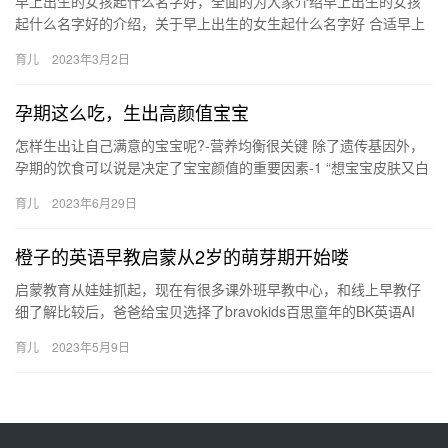
早上出生的女孩起什么名字好，全面的为大家介绍早上出生的女孩
起什么名字好的介绍，关于早上出生的女生起什么名字好 合适早上
出生的女生名，具体介绍如下： 1、保晶：保护，保卫的意思。天
育儿
2023年3月2日
生…
孕期这么吃，生出高颜值宝宝
怎样生出让自己满意的宝宝呢?-营养均衡很关键 除了遗传基因外，
孕期的饮食可以说是决定了宝宝颜值的重要因素-1 “想宝宝皮肤又白
又细腻”关键:维生素C、维生素A(具 怎样生出让自己满…
育儿
2023年6月29日
橙子的英语早教启蒙从2岁的萌芽期开始喽
启蒙教育从娃娃抓起，现在有很多课外班早教中心，和线上早教仔
细了解比较后，爸爸给宝贝选择了bravokids百思童年的BK英语AI
课，儿子现在两岁四个月，刚好是语言的爆 启蒙教育从娃…
育儿
2023年5月9日