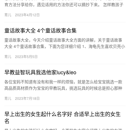
育方法分享给你，遇见适用的方法你还可以摘抄下来。 怎样教孩子
学英语？ 英语是一门国际语言，应用广泛，且对国人影响深远，孩
育儿
2023年4月12日
子…
童话故事大全 4个童话故事合集
童话故事大全，今天介绍童话故事大全方面的讲解，关于童话故事
大全 4个童话故事合集，下面为您详细介绍 1、海龟先生喜欢贝壳小
姐，他总是游上沙滩找她聊天。 有一天，海龟先生在 童话故事…
育儿
2023年5月5日
早教益智玩具我选他家lucy&leo
各位宝妈不知道有没有和我一样的烦恼，就是怎么给宝宝挑选一款
高品质高材质作为宝宝的早教玩具，挑选玩具的时候总是担心那种
带有劣质产品对宝宝的身体有害的玩具 各位宝妈不知道有没有和我
育儿
2023年7月18日
一样…
早上出生的女生起什么名字好 合适早上出生的女生
名