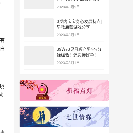
寒
参与北体大专业普拉提教
2023年8月9日
练培训
3岁内宝宝身心发展特点|
早教启蒙游戏分享
2023年8月1日
有
白
39W+3足月顺产男宝+分
娩经验！还愿接好孕！
2023年8月1日
烧
就
来