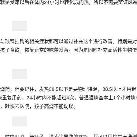
就是受凉以后在体内24小时也转化成内热，所以不需要辩证风
与缺锌挂钩的相关症状都可以通过补充这个进行改善。特别是对
孩子食欲，恢复正常的味蕾发育。因为是同时补充高活性生物蛋
药。但要记住，发热38.5以下是要物理降温，38.5以上才用退
能重复用药，24小时内不能超过4次，普通退烧基本上1个小时烧
，赶快去医院，孩子高烧不能耽误。
。蚊虫叮咬、长痱子、湿疹等导致的瘙痒，都可以用炉甘石洗剂