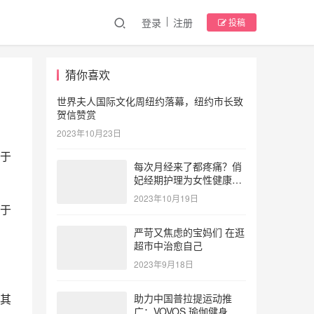
登录
注册
投稿
猜你喜欢
世界夫人国际文化周纽约落幕，纽约市长致
贺信赞赏
2023年10月23日
于
每次月经来了都疼痛？俏
妃经期护理为女性健康护
航
2023年10月19日
于
严苛又焦虑的宝妈们 在逛
超市中治愈自己
2023年9月18日
其
助力中国普拉提运动推
广：VOVOS 瑜伽健身服