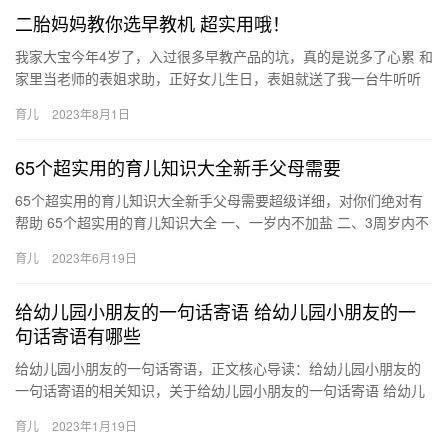
二胎妈妈教你选早教机 超实用哦！
我家大宝今年4岁了，入过很多早教产品的坑，真的是说多了心累 和
家里当老师的表姐求助，正好女儿生日，表姐就送了我一台牛听听
读书牛3.0版本， 说新出的多元互动读 我家大宝今年4岁了，…
育儿
2023年8月1日
65个超实用的育儿知识大全新手父母需要
65个超实用的育儿知识大全新手父母需要超级详细，对你们绝对有
帮助 65个超实用的育儿知识大全 一、一岁内不加盐 二、3周岁内不
加蜂蜜 三、三月内只吃奶 四、鲜牛奶 65个超实用的育…
育儿
2023年6月19日
给幼儿园小朋友的一句话寄语 给幼儿园小朋友的一
句话寄语有哪些
给幼儿园小朋友的一句话寄语，正文核心导读：给幼儿园小朋友的
一句话寄语的相关知识，关于给幼儿园小朋友的一句话寄语 给幼儿
园小朋友的一句话寄语有哪些，如有不对的地方欢迎指正！ 送你一
育儿
2023年1月19日
份…