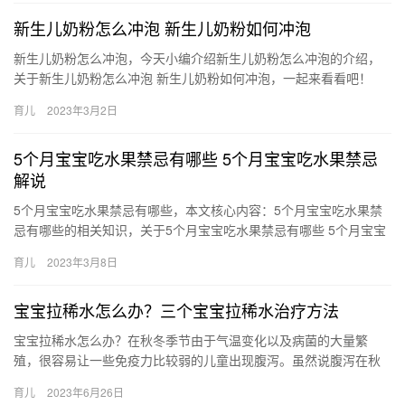
新生儿奶粉怎么冲泡 新生儿奶粉如何冲泡
新生儿奶粉怎么冲泡，今天小编介绍新生儿奶粉怎么冲泡的介绍，
关于新生儿奶粉怎么冲泡 新生儿奶粉如何冲泡，一起来看看吧！
1、给宝宝冲奶粉的方式不当，会造成奶粉营养流失，甚至会引 新
育儿
2023年3月2日
生…
5个月宝宝吃水果禁忌有哪些 5个月宝宝吃水果禁忌
解说
5个月宝宝吃水果禁忌有哪些，本文核心内容：5个月宝宝吃水果禁
忌有哪些的相关知识，关于5个月宝宝吃水果禁忌有哪些 5个月宝宝
吃水果禁忌解说，接下来一起来看看吧。 1、时段要注意：家长…
育儿
2023年3月8日
宝宝拉稀水怎么办？三个宝宝拉稀水治疗方法
宝宝拉稀水怎么办？在秋冬季节由于气温变化以及病菌的大量繁
殖，很容易让一些免疫力比较弱的儿童出现腹泻。虽然说腹泻在秋
冬季是比较常见的，但很多父母在孩子出现腹泻的时候，并不 宝宝
育儿
2023年6月26日
拉稀水…